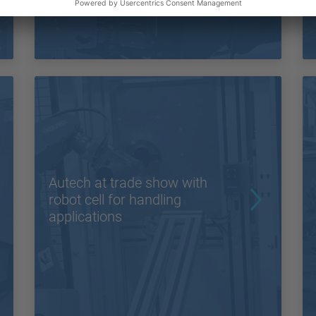
Autech at trade show with
robot cell for handling
applications