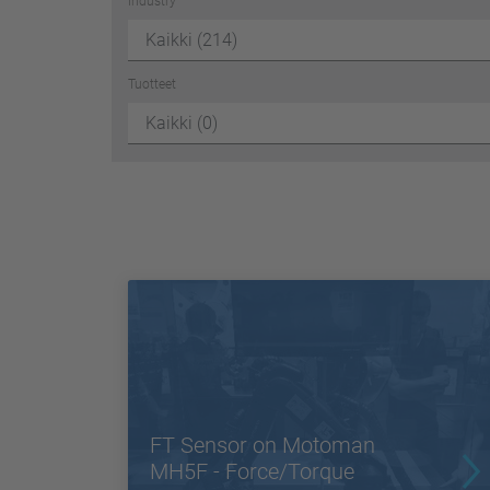
Industry
Tuotteet
FT Sensor on Motoman
MH5F - Force/Torque