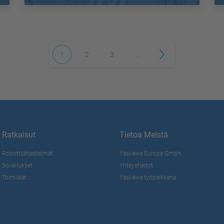
1
2
3
...
Ratkaisut
Tietoa Meistä
Robottijärjestelmät
Yaskawa Europe Gmbh
Sovellukset
Yhteystiedot
Toimialat
Yaskawa työpaikkana