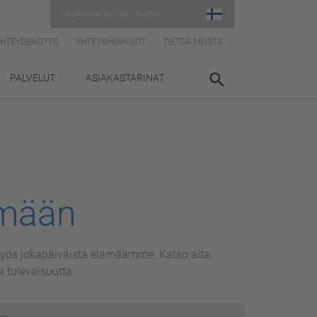
YASKAWA SUOMI | SUOMI
YHTEYDENOTTO
YHTEYSHENKILÖT
TIETOA MEISTÄ
PALVELUT
ASIAKASTARINAT
mään
 myös jokapäiväistä elämäämme. Katso alta,
 tulevaisuutta.