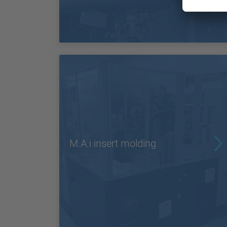
M.A.i insert molding