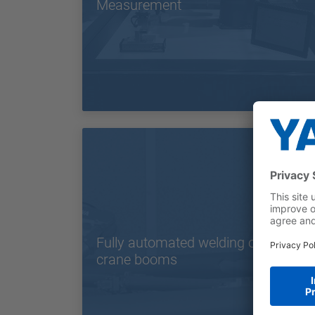
Measurement
Fully automated welding of
crane booms