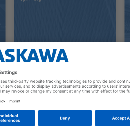
Automation using the
Yaskawa MOTOMAN dual-
arm robot