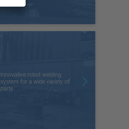
Innovative robot welding
system for a wide variety of
parts