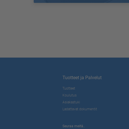
Tuotteet ja Palvelut
Tuotteet
Koulutus
Asiakastuki
Ladattavat dokumentit
Seuraa meitä..