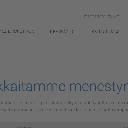
UUTISET & TAPAHTUMAT
AAJUUSMUUTTAJAT
SERVOKÄYTÖT
LIIKKEENOHJAUS
kkaitamme menesty
amalla eri toimialojen suorituskykyä ja tuottavuutta ja siten
iakkaita ottamaan askeleen kohti tehokkaampaa ja tuottavampaa