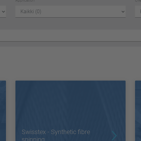
Application
Cli
Swisstex - Synthetic fibre
spinning