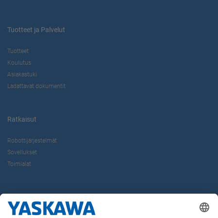
Tuotteet ja Palvelut
Tuotteet
Koulutus
Asiakastuki
Ladattavat dokumentit
Ratkaisut
Robottijärjestelmät
Sovellukset
Toimialat
Tietoa Meistä