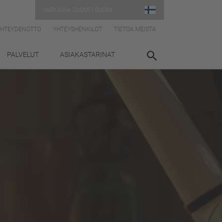
YASKAWA SUOMI | SUOMI
YHTEYDENOTTO
YHTEYSHENKILÖT
TIETOA MEISTÄ
PALVELUT
ASIAKASTARINAT