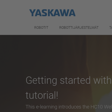
ROBOTIT
ROBOTTIJÄRJESTELMÄT
T
Getting started wit
tutorial!
This e-learning introduces the HC10 We