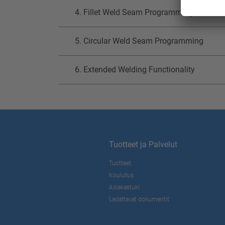
4. Fillet Weld Seam Programming
5. Circular Weld Seam Programming
6. Extended Welding Functionality
Tuotteet ja Palvelut
Tuotteet
Koulutus
Asiakastuki
Ladattavat dokumentit