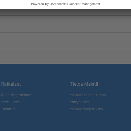
Ratkaisut
Tietoa Meistä
Robottijärjestelmät
Yaskawa Europe Gmbh
Sovellukset
Yhteystiedot
Toimialat
Yaskawa työpaikkana