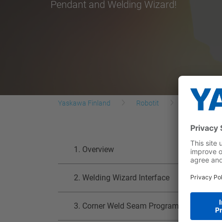
Pendant and Welding Wizard!
Yaskawa Finland
Robotit
Yhteistyörob
1. Overview
2. Welding Wizard Interface
3. Corner Weld Seam Programming