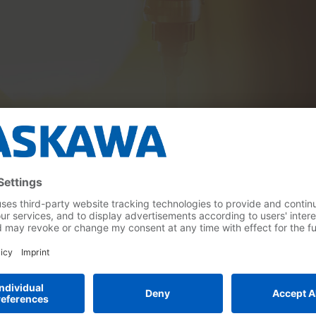
otit
Tutorial Weld4Me