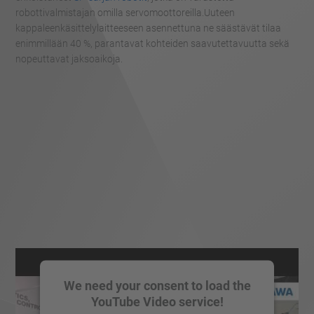
robottivalmistajan omilla servomoottoreilla.Uuteen
kappaleenkäsittelylaitteeseen asennettuna ne säästävät tilaa
enimmillään 40 %, parantavat kohteiden saavutettavuutta sekä
nopeuttavat jaksoaikoja.
We need your consent to load the
YouTube Video service!