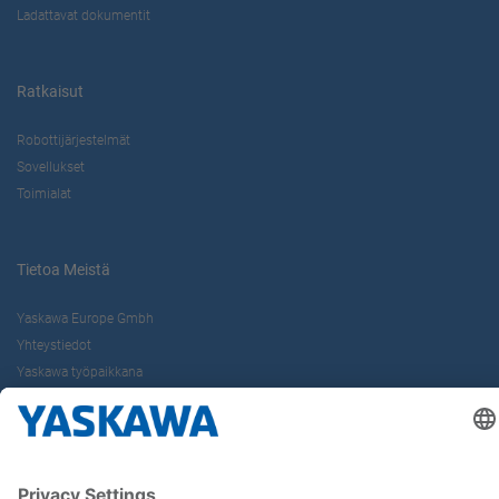
Ladattavat dokumentit
Ratkaisut
Robottijärjestelmät
Sovellukset
Toimialat
Tietoa Meistä
Yaskawa Europe Gmbh
Yhteystiedot
Yaskawa työpaikkana