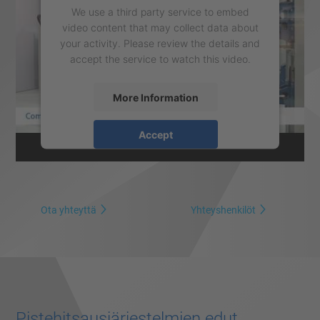
We use a third party service to embed
video content that may collect data about
your activity. Please review the details and
accept the service to watch this video.
More Information
Accept
powered by
Usercentrics Consent
Management Platform
Ota yhteyttä
Yhteyshenkilöt
Pistehitsausjärjestelmien edut