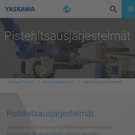
Pistehitsausjärjestelmät
Yaskawa Finland
Robottijärjestelmät
Pistehitsausjärjestelmät
Pistehitsausjärjestelmät
Järjestelmien ytimenä ovat MOTOMAN-pistehitsaukseen
erikoistuneet
SP-sarjan robotit
, jotka on varustettu