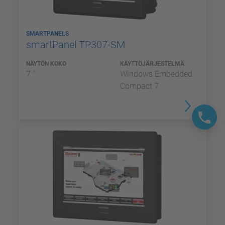
SMARTPANELS
smartPanel TP307-SM
NÄYTÖN KOKO
KÄYTTÖJÄRJESTELMÄ
7 "
Windows Embedded
Compact 7