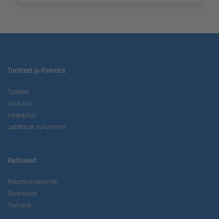
Tuotteet ja Palvelut
Tuotteet
Koulutus
Asiakastuki
Ladattavat dokumentit
Ratkaisut
Robottijärjestelmät
Sovellukset
Toimialat