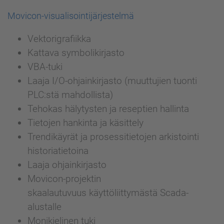
Movicon-visualisointijärjestelmä
Vektorigrafiikka
Kattava symbolikirjasto
VBA-tuki
Laaja I/O-ohjainkirjasto (muuttujien tuonti
PLC:stä mahdollista)
Tehokas hälytysten ja reseptien hallinta
Tietojen hankinta ja käsittely
Trendikäyrät ja prosessitietojen arkistointi
historiatietoina
Laaja ohjainkirjasto
Movicon-projektin
skaalautuvuus käyttöliittymästä Scada-
alustalle
Monikielinen tuki