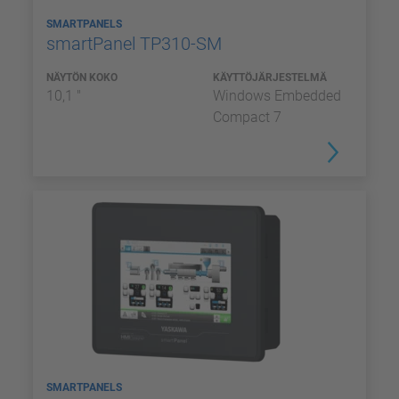
SMARTPANELS
smartPanel TP310-SM
NÄYTÖN KOKO
KÄYTTÖJÄRJESTELMÄ
10,1 "
Windows Embedded
Compact 7
SMARTPANELS