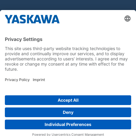
Tietoa Meistä
Yaskawa Europe Gmbh
Yhteystiedot
Yaskawa työpaikkana
Seuraa meitä..
Koti
Yleiset toimitus- ja maksuehdot
Imprint
Tietoturva
Cookie Choices
Whistleblowing