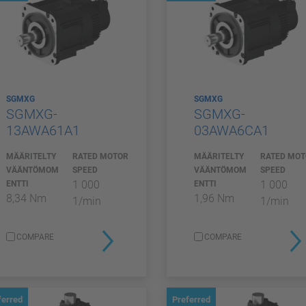
SGMXG
SGMXG
SGMXG-
SGMXG-
13AWA61A1
03AWA6CA1
MÄÄRITELTY
RATED MOTOR
MÄÄRITELTY
RATED MO
VÄÄNTÖMOM
SPEED
VÄÄNTÖMOM
SPEED
1 000
1 000
ENTTI
ENTTI
8,34 Nm
1,96 Nm
1/min
1/min
COMPARE
COMPARE
ferred
Preferred