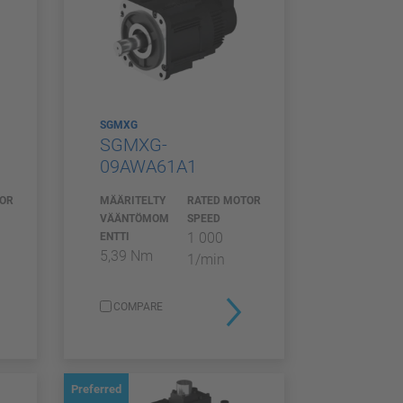
SGMXG
SGMXG-
09AWA61A1
TOR
MÄÄRITELTY
RATED MOTOR
VÄÄNTÖMOM
SPEED
1 000
ENTTI
5,39 Nm
1/min
COMPARE
Preferred