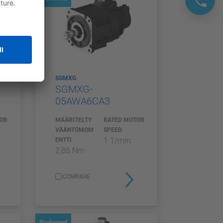
SGMXG
SGMXG-
05AWA6CA3
TOR
MÄÄRITELTY
RATED MOTOR
VÄÄNTÖMOM
SPEED
1 1/min
ENTTI
2,86 Nm
COMPARE
Preferred