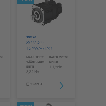
SGMXG
SGMXG-
13AWA61A3
TOR
MÄÄRITELTY
RATED MOTOR
VÄÄNTÖMOM
SPEED
1 1/min
ENTTI
8,34 Nm
COMPARE
Preferred