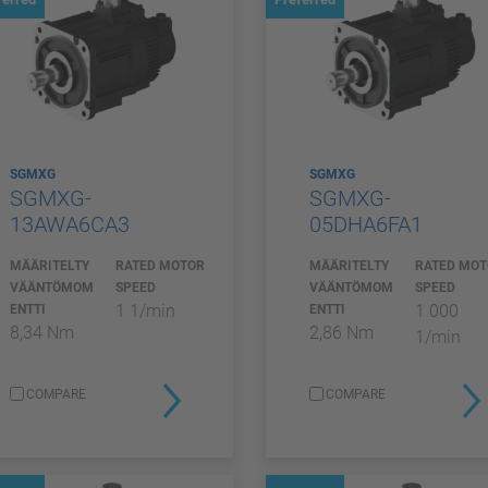
SGMXG
SGMXG
SGMXG-
SGMXG-
13AWA6CA3
05DHA6FA1
MÄÄRITELTY
RATED MOTOR
MÄÄRITELTY
RATED MO
VÄÄNTÖMOM
SPEED
VÄÄNTÖMOM
SPEED
1 1/min
1 000
ENTTI
ENTTI
8,34 Nm
2,86 Nm
1/min
COMPARE
COMPARE