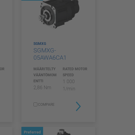
SGMXG
SGMXG-
05AWA6CA1
TOR
MÄÄRITELTY
RATED MOTOR
VÄÄNTÖMOM
SPEED
1 000
ENTTI
2,86 Nm
1/min
COMPARE
Preferred