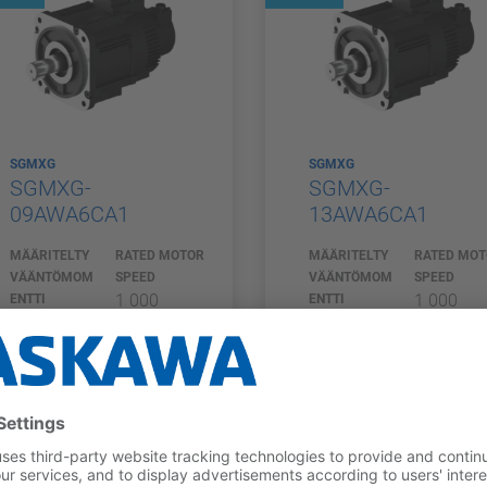
SGMXG
SGMXG
SGMXG-
SGMXG-
09AWA6CA1
13AWA6CA1
MÄÄRITELTY
RATED MOTOR
MÄÄRITELTY
RATED MO
VÄÄNTÖMOM
SPEED
VÄÄNTÖMOM
SPEED
1 000
1 000
ENTTI
ENTTI
5,39 Nm
8,34 Nm
1/min
1/min
COMPARE
COMPARE
ferred
Preferred