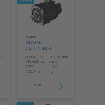
SGMXG
SGMXG-
05DHA6HA1
TOR
MÄÄRITELTY
RATED MOTOR
VÄÄNTÖMOM
SPEED
1 000
ENTTI
2,86 Nm
1/min
COMPARE