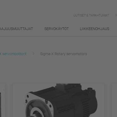
UUTISET & TAPAHTUMAT
AAJUUSMUUTTAJAT
SERVOKÄYTÖT
LIIKKEENOHJAUS
X servomoottorit
Sigma-X Rotary servomotors