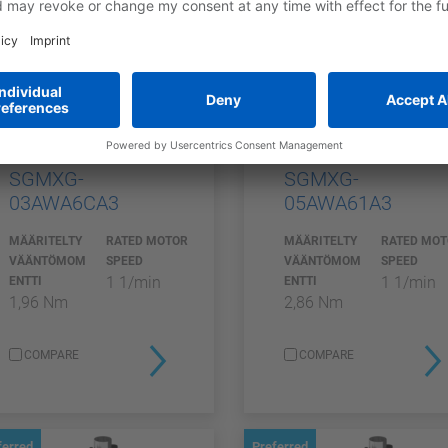
SGMXG
SGMXG
SGMXG-
SGMXG-
03AWA6CA3
05AWA61A3
MÄÄRITELTY
RATED MOTOR
MÄÄRITELTY
RATED MO
VÄÄNTÖMOM
SPEED
VÄÄNTÖMOM
SPEED
1 1/min
1 1/min
ENTTI
ENTTI
1,96 Nm
2,86 Nm
COMPARE
COMPARE
ferred
Preferred