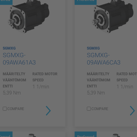
SGMXG
SGMXG
SGMXG-
SGMXG-
09AWA61A3
09AWA6CA3
MÄÄRITELTY
RATED MOTOR
MÄÄRITELTY
RATED MO
VÄÄNTÖMOM
SPEED
VÄÄNTÖMOM
SPEED
1 1/min
1 1/min
ENTTI
ENTTI
5,39 Nm
5,39 Nm
COMPARE
COMPARE
ferred
Preferred