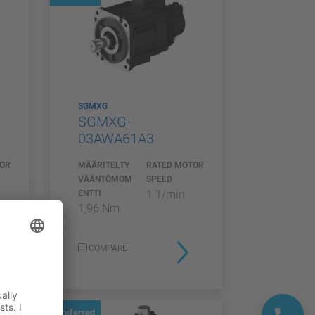
SGMXG
SGMXG-
03AWA61A3
TOR
MÄÄRITELTY
RATED MOTOR
VÄÄNTÖMOM
SPEED
1 1/min
ENTTI
1,96 Nm
COMPARE
Preferred