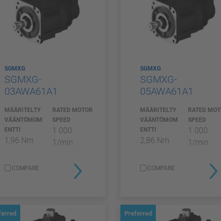
SGMXG
SGMXG
SGMXG-
SGMXG-
03AWA61A1
05AWA61A1
MÄÄRITELTY
RATED MOTOR
MÄÄRITELTY
RATED MO
VÄÄNTÖMOM
SPEED
VÄÄNTÖMOM
SPEED
1 000
1 000
ENTTI
ENTTI
1,96 Nm
2,86 Nm
1/min
1/min
COMPARE
COMPARE
ferred
Preferred