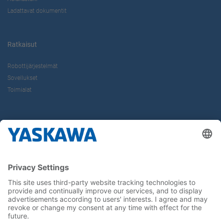
Ladattavat dokumentit
Ratkaisut
Robottijärjestelmät
Sovellukset
Toimialat
Tietoa Meistä
Yaskawa Europe Gmbh
Yhteystiedot
Yaskawa työpaikkana