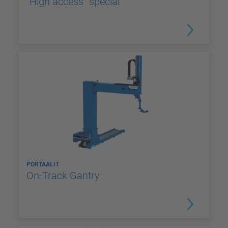
"High access" special
PORTAALIT
On-Track Gantry