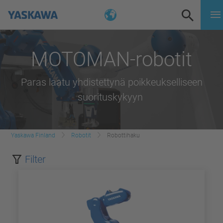
MOTOMAN-robotit
Paras laatu yhdistettynä poikkeukselliseen
suorituskykyyn
Yaskawa Finland
Robotit
Robottihaku
Filter