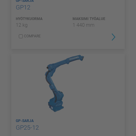
GP-SARJA
GP12
HYÖTYKUORMA
MAKSIMI TYÖALUE
12 kg
1 440 mm
COMPARE
GP-SARJA
GP25-12