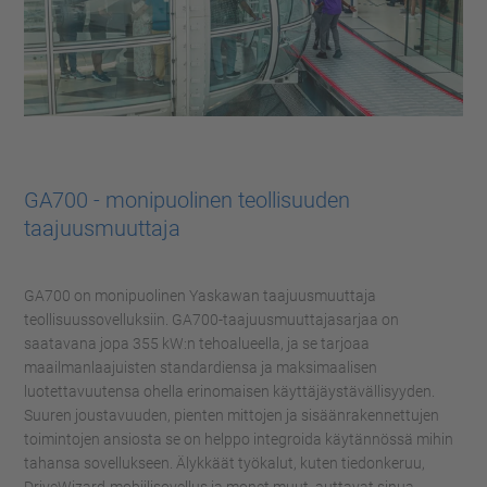
GA700 - monipuolinen teollisuuden
taajuusmuuttaja
GA700 on monipuolinen Yaskawan taajuusmuuttaja
teollisuussovelluksiin. GA700-taajuusmuuttajasarjaa on
saatavana jopa 355 kW:n tehoalueella, ja se tarjoaa
maailmanlaajuisten standardiensa ja maksimaalisen
luotettavuutensa ohella erinomaisen käyttäjäystävällisyyden.
Suuren joustavuuden, pienten mittojen ja sisäänrakennettujen
toimintojen ansiosta se on helppo integroida käytännössä mihin
tahansa sovellukseen. Älykkäät työkalut, kuten tiedonkeruu,
DriveWizard-mobiilisovellus ja monet muut, auttavat sinua