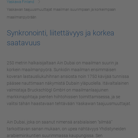
Yaskawa Finland
Yaskawan taajuusmuuttajat maailman suurimpaan ja korkeimpaan
maailmanpyörään
Synkronointi, liitettävyys ja korkea
saatavuus
250 metrin halkaisijaltaan Ain Dubai on maailman suurin ja
korkein maailmanpyörä. Sunkidin maailman ensimmäisen
koveran lastausliukuhihnan ansiosta noin 1750 kävijää tunnissa
pääsee nauttimaan näkymistä Dubain yläpuolella. Itävaltalainen
valmistaja Bruckschlögl GmbH on maailmanlaajuinen
markkinajohtaja pienten hiihtohissien toimittamisessa, ja se
valitsi tähän haastavaan tehtävään Yaskawan taajuusmuuttajat.
Ain Dubai, joka on saanut nimensä arabialaisen "silmää"
tarkoittavan sanan mukaan, on upea nähtävyys Yhdistyneiden
arabiemiirikuntien suurimmassa kaupungissa. Sen