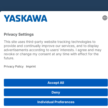
Seuraa meitä..
Koti
Yleiset toimitus- ja maksuehdot
Imprint
Tietoturva
Cookie Choices
Whistleblowing
Yaskawa Europe GmbH