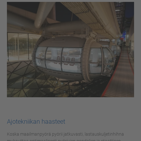
Ajotekniikan haasteet
Koska maailmanpyörä pyörii jatkuvasti, lastauskuljetinhihna