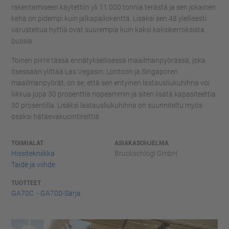
rakentamiseen käytettiin yli 11 000 tonnia terästä ja sen jokainen
kehä on pidempi kuin jalkapallokenttä. Lisäksi sen 48 ylellisesti
varusteltua hyttiä ovat suurempia kuin kaksi kaksikerroksista
bussia.
Toinen piirre tässä ennätyksellisessä maailmanpyörässä, joka
itsessään ylittää Las Vegasin, Lontoon ja Singaporen
maailmanpyörät, on se, että sen erityinen lastausliukuhihna voi
liikkua jopa 30 prosenttia nopeammin ja siten lisätä kapasiteettia
30 prosentilla. Lisäksi lastausliukuhihna on suunniteltu myös
osaksi hätäevakuointireittiä.
TOIMIALAT
ASIAKASOHJELMA
Hissitekniikka
Bruckschlögl GmbH
Taide ja viihde
TUOTTEET
GA70C - GA700-Sarja