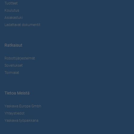
Tuotteet
Koulutus
Asiakastuki
Ladattavat dokumentit
Ratkaisut
Robottijärjestelmät
Sovellukset
Toimialat
Tietoa Meistä
Yaskawa Europe Gmbh
Yhteystiedot
Yaskawa työpaikkana