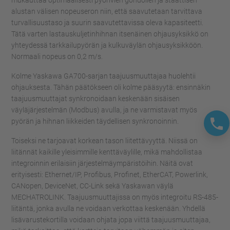
mukauttaa optimaalisesti pyörivien gondolien ja staattisen
alustan välisen nopeuseron niin, että saavutetaan tarvittava
turvallisuustaso ja suurin saavutettavissa oleva kapasiteetti.
Tätä varten lastauskuljetinhihnan itsenäinen ohjausyksikkö on
yhteydessä tarkkailupyörän ja kulkuväylän ohjausyksikköön.
Normaali nopeus on 0,2 m/s.
Kolme Yaskawa GA700-sarjan taajuusmuuttajaa huolehtii
ohjauksesta. Tähän päätökseen oli kolme pääsyytä: ensinnäkin
taajuusmuuttajat synkronoidaan keskenään sisäisen
väyläjärjestelmän (Modbus) avulla, ja ne varmistavat myös
pyörän ja hihnan liikkeiden täydellisen synkronoinnin.
Toiseksi ne tarjoavat korkean tason liitettävyyttä. Niissä on
liitännät kaikille yleisimmille kenttäväylille, mikä mahdollistaa
integroinnin erilaisiin järjestelmäympäristöihin. Näitä ovat
erityisesti: Ethernet/IP, Profibus, Profinet, EtherCAT, Powerlink,
CANopen, DeviceNet, CC-Link sekä Yaskawan väylä
MECHATROLINK. Taajuusmuuttajissa on myös integroitu RS-485-
liitäntä, jonka avulla ne voidaan verkottaa keskenään. Yhdellä
lisävarustekortilla voidaan ohjata jopa viittä taajuusmuuttajaa,