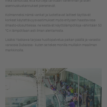
mikä tarkoittaa, että kortteja tarvitaan vähemmän ja siten
asennuskustannukset pienenevät.
Kolmanneksi nämä vankat ja luotettavat laitteet täyttävät
korkeat käytettävyysvaatimukset myös erityisen haastavissa
ilmasto-olosuhteissa: ne kestävät käyttölämpötiloja vähintään 50
°C:n lämpötilaan asti ilman alentamista.
Lisäksi Yaskawa tarjoaa huoltopalvelua paikan päällä ja varastoi
varaosia Dubaissa - kuten se tekee monilla muillakin maailman
markkinoilla.