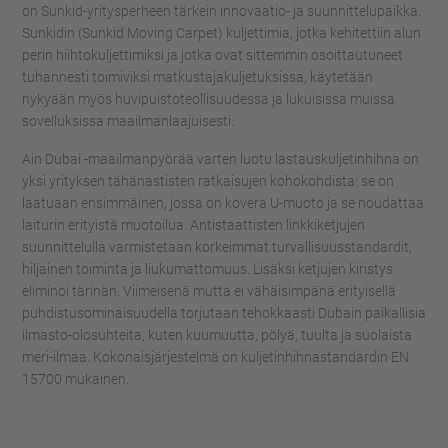
on Sunkid-yritysperheen tärkein innovaatio- ja suunnittelupaikka.
Sunkidin (Sunkid Moving Carpet) kuljettimia, jotka kehitettiin alun
perin hiihtokuljettimiksi ja jotka ovat sittemmin osoittautuneet
tuhannesti toimiviksi matkustajakuljetuksissa, käytetään
nykyään myös huvipuistoteollisuudessa ja lukuisissa muissa
sovelluksissa maailmanlaajuisesti.
Ain Dubai -maailmanpyörää varten luotu lastauskuljetinhihna on
yksi yrityksen tähänastisten ratkaisujen kohokohdista: se on
laatuaan ensimmäinen, jossa on kovera U-muoto ja se noudattaa
laiturin erityistä muotoilua. Antistaattisten linkkiketjujen
suunnittelulla varmistetaan korkeimmat turvallisuusstandardit,
hiljainen toiminta ja liukumattomuus. Lisäksi ketjujen kiristys
eliminoi tärinän. Viimeisenä mutta ei vähäisimpänä erityisellä
puhdistusominaisuudella torjutaan tehokkaasti Dubain paikallisia
ilmasto-olosuhteita, kuten kuumuutta, pölyä, tuulta ja suolaista
meri-ilmaa. Kokonaisjärjestelmä on kuljetinhihnastandardin EN
15700 mukainen.