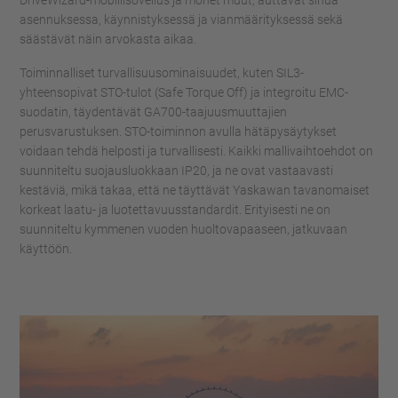
asennuksessa, käynnistyksessä ja vianmäärityksessä sekä
säästävät näin arvokasta aikaa.
Toiminnalliset turvallisuusominaisuudet, kuten SIL3-
yhteensopivat STO-tulot (Safe Torque Off) ja integroitu EMC-
suodatin, täydentävät GA700-taajuusmuuttajien
perusvarustuksen. STO-toiminnon avulla hätäpysäytykset
voidaan tehdä helposti ja turvallisesti. Kaikki mallivaihtoehdot on
suunniteltu suojausluokkaan IP20, ja ne ovat vastaavasti
kestäviä, mikä takaa, että ne täyttävät Yaskawan tavanomaiset
korkeat laatu- ja luotettavuusstandardit. Erityisesti ne on
suunniteltu kymmenen vuoden huoltovapaaseen, jatkuvaan
käyttöön.