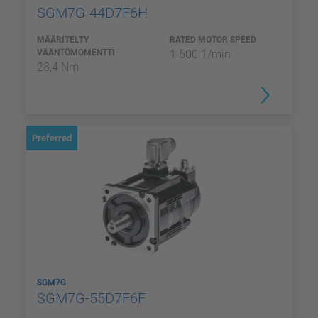
SGM7G-44D7F6H
MÄÄRITELTY
RATED MOTOR SPEED
VÄÄNTÖMOMENTTI
1 500 1/min
28,4 Nm
Preferred
SGM7G
SGM7G-55D7F6F