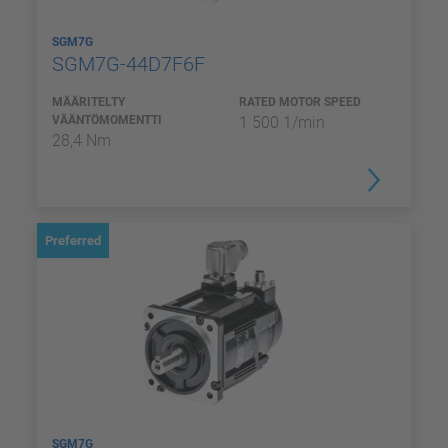
SGM7G
SGM7G-44D7F6F
MÄÄRITELTY
RATED MOTOR SPEED
VÄÄNTÖMOMENTTI
1 500 1/min
28,4 Nm
Preferred
SGM7G