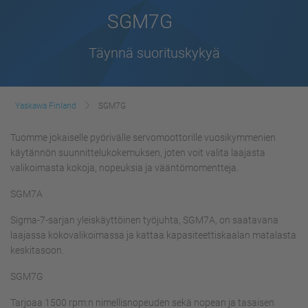
SGM7G
Täynnä suorituskykyä
Yaskawa Finland
SGM7G
Tuomme jokaiselle pyörivälle servomoottorille vuosikymmenien
käytännön suunnittelukokemuksen, joten voit valita laajasta
valikoimasta kokoja, nopeuksia ja vääntömomentteja.
SGM7A
Sigma-7-sarjan yleiskäyttöinen työjuhta, SGM7A, on saatavana
laajassa kokovalikoimassa ja kattaa kapasiteettiskaalan matalasta
keskitasoon.
SGM7G
Tarjoaa 1500 rpm:n nimellisnopeuden sekä nopean ja tasaisen