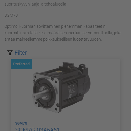
suorituskyvyn laajalla tehoalueella.
SGM7J
Optimoi kuorman sovittaminen pienemmän kapasiteetin
kuormituksiin tällä keskimääräisen inertian servomoottorilla, joka
antaa maineellemme poikkeuksellisen luotettavuuden.
Filter
Preferred
SGM7G
SGM7G-03A6A61