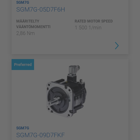
SGM7G
SGM7G-05D7F6H
MÄÄRITELTY
RATED MOTOR SPEED
VÄÄNTÖMOMENTTI
1 500 1/min
2,86 Nm
Preferred
SGM7G
SGM7G-09D7FKF