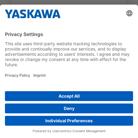
SGM7G
SGM7G-13D7FK1
MÄÄRITELTY
RATED MOTOR SPEED
VÄÄNTÖMOMENTTI
1 500 1/min
8,34 Nm