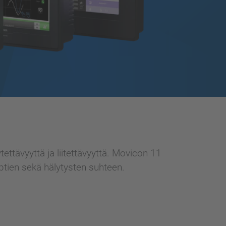
ettävyyttä ja liitettävyyttä. Movicon 11
ptien sekä hälytysten suhteen.