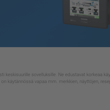
i keskisuurille sovelluksille. Ne edustavat korkeaa käyt
äjä on käytännössä vapaa mm. merkkien, näyttöjen, rese