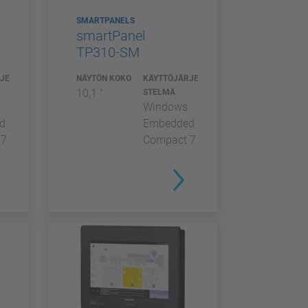
SMARTPANELS
smartPanel
TP310-SM
JE
NÄYTÖN KOKO
KÄYTTÖJÄRJE
10,1 "
STELMÄ
Windows
d
Embedded
 7
Compact 7