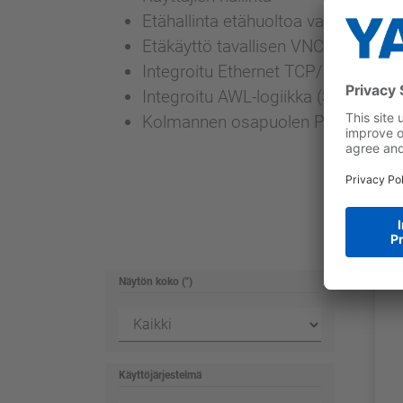
Etähallinta etähuoltoa varten
Etäkäyttö tavallisen VNC-asiakkaan
Integroitu Ethernet TCP/IP -verkko
Integroitu AWL-logiikka (STEP5/S
Kolmannen osapuolen PLC-tuki
Näytön koko (")
Käyttöjärjestelmä