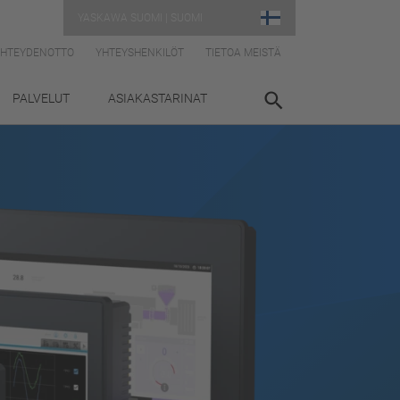
YASKAWA SUOMI | SUOMI
YHTEYDENOTTO
YHTEYSHENKILÖT
TIETOA MEISTÄ
PALVELUT
ASIAKASTARINAT