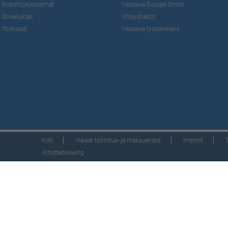
Robottijärjestelmät
Yaskawa Europe Gmbh
Sovellukset
Yhteystiedot
Toimialat
Yaskawa työpaikkana
Koti
Yleiset toimitus- ja maksuehdot
Imprint
Whistleblowing