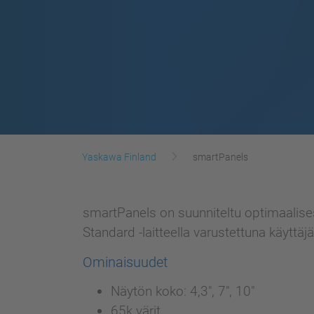
Yaskawa Finland
smartPanels
smartPanels on suunniteltu optimaalisest
Standard -laitteella varustettuna käytt
Ominaisuudet
Näytön koko: 4,3", 7", 10"
65k värit