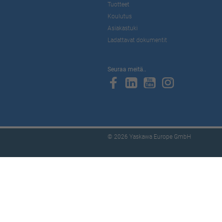
Tuotteet
Koulutus
Asiakastuki
Ladattavat dokumentit
Seuraa meitä..
© 2026 Yaskawa Europe GmbH