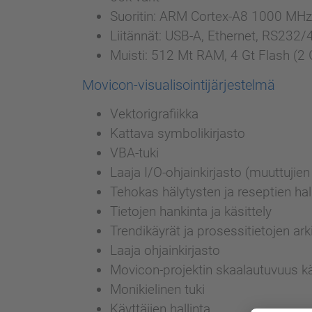
Suoritin: ARM Cortex-A8 1000 MH
Liitännät: USB-A, Ethernet, RS232
Muisti: 512 Mt RAM, 4 Gt Flash (2 G
Movicon-visualisointijärjestelmä
Vektorigrafiikka
Kattava symbolikirjasto
VBA-tuki
Laaja I/O-ohjainkirjasto (muuttujien
Tehokas hälytysten ja reseptien hal
Tietojen hankinta ja käsittely
Trendikäyrät ja prosessitietojen arki
Laaja ohjainkirjasto
Movicon-projektin skaalautuvuus kä
Monikielinen tuki
Käyttäjien hallinta