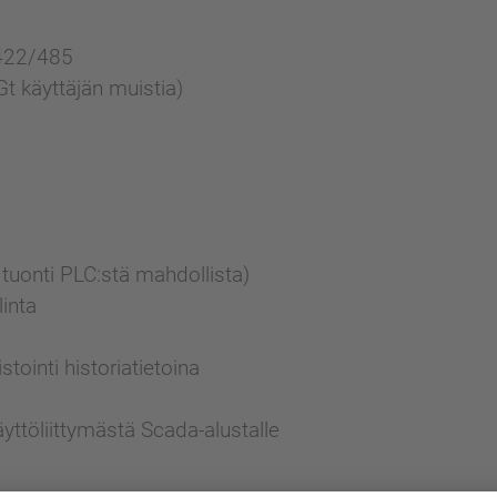
z
/422/485
t käyttäjän muistia)
 tuonti PLC:stä mahdollista)
linta
stointi historiatietoina
yttöliittymästä Scada-alustalle