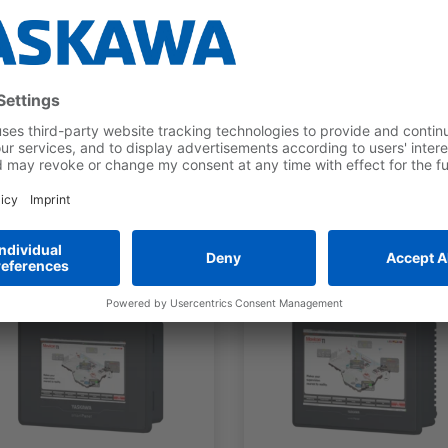
 kautta
TEP7)
Lataa esite nyt