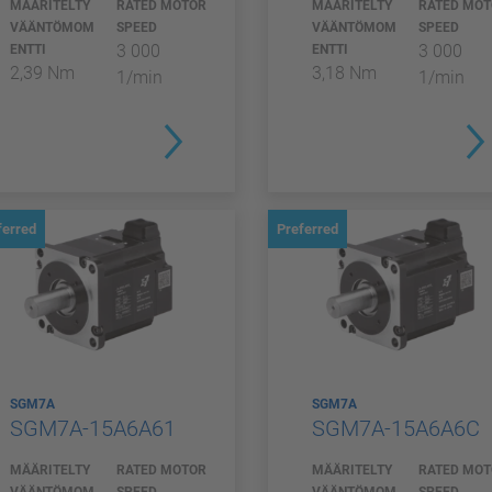
MÄÄRITELTY
RATED MOTOR
MÄÄRITELTY
RATED MO
VÄÄNTÖMOM
SPEED
VÄÄNTÖMOM
SPEED
3 000
3 000
ENTTI
ENTTI
2,39 Nm
3,18 Nm
1/min
1/min
ferred
Preferred
SGM7A
SGM7A
SGM7A-15A6A61
SGM7A-15A6A6C
MÄÄRITELTY
RATED MOTOR
MÄÄRITELTY
RATED MO