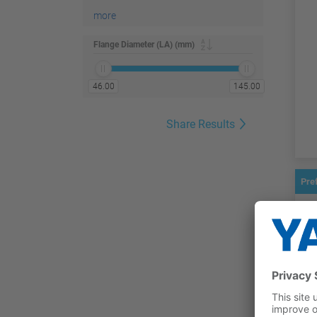
more
Flange Diameter (LA) (mm)
46.00
145.00
Share Results
Pre