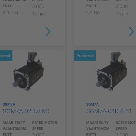
VÄÄNTÖMOM
SPEED
VÄÄNTÖMOM
SPEED
3 000
3 000
ENTTI
ENTTI
4,9 Nm
4,9 Nm
1/min
1/min
ferred
Preferred
SGM7A
SGM7A
SGM7A-02D7F6C
SGM7A-04D7F61
MÄÄRITELTY
RATED MOTOR
MÄÄRITELTY
RATED MO
VÄÄNTÖMOM
SPEED
VÄÄNTÖMOM
SPEED
3 000
3 000
ENTTI
ENTTI