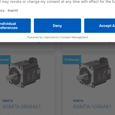
MÄÄRITELTY
RATED MOTOR
MÄÄRITELTY
RATED MO
VÄÄNTÖMOM
SPEED
VÄÄNTÖMOM
SPEED
3 000
3 000
ENTTI
ENTTI
1,27 Nm
1,91 Nm
1/min
1/min
ferred
Preferred
SGM7A
SGM7A
SGM7A-08A6A61
SGM7A-10A6A61