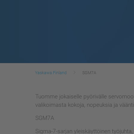
Yaskawa Finland
SGM7A
Tuomme jokaiselle pyörivälle servomoot
valikoimasta kokoja, nopeuksia ja vää
SGM7A
Sigma-7-sarjan yleiskäyttöinen työjuht