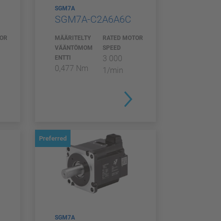
SGM7A
SGM7A-C2A6A6C
TOR
MÄÄRITELTY
RATED MOTOR
VÄÄNTÖMOM
SPEED
3 000
ENTTI
0,477 Nm
1/min
Preferred
SGM7A