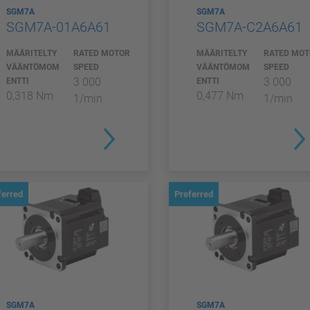
SGM7A
SGM7A
SGM7A-01A6A61
SGM7A-C2A6A61
MÄÄRITELTY
RATED MOTOR
MÄÄRITELTY
RATED MO
VÄÄNTÖMOM
SPEED
VÄÄNTÖMOM
SPEED
3 000
3 000
ENTTI
ENTTI
0,318 Nm
0,477 Nm
1/min
1/min
ferred
Preferred
SGM7A
SGM7A