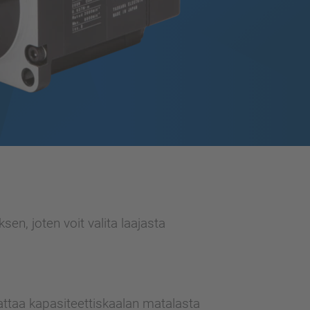
n, joten voit valita laajasta
attaa kapasiteettiskaalan matalasta