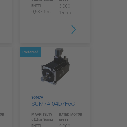
VÄÄNTÖMOM
SPEED
3 000
ENTTI
0,637 Nm
1/min
Preferred
SGM7A
SGM7A-04D7F6C
TOR
MÄÄRITELTY
RATED MOTOR
VÄÄNTÖMOM
SPEED
3 000
ENTTI