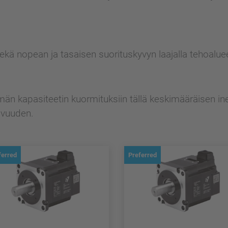
ä nopean ja tasaisen suorituskyvyn laajalla tehoaluee
 kapasiteetin kuormituksiin tällä keskimääräisen iner
avuuden.
ferred
Preferred