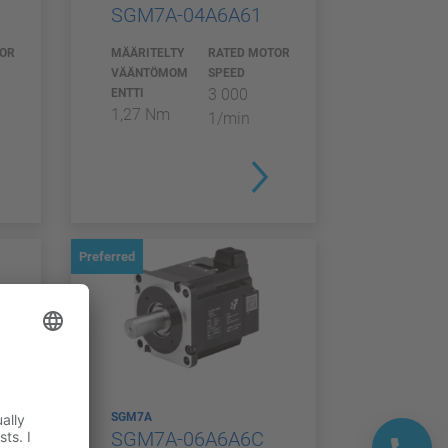
SGM7A-04A6A61
TOR
MÄÄRITELTY
RATED MOTOR
VÄÄNTÖMOM
SPEED
3 000
ENTTI
1,27 Nm
1/min
Preferred
SGM7A
SGM7A-06A6A6C