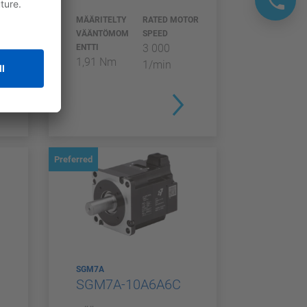
TOR
MÄÄRITELTY
RATED MOTOR
VÄÄNTÖMOM
SPEED
3 000
ENTTI
1,91 Nm
1/min
Preferred
SGM7A
SGM7A-10A6A6C