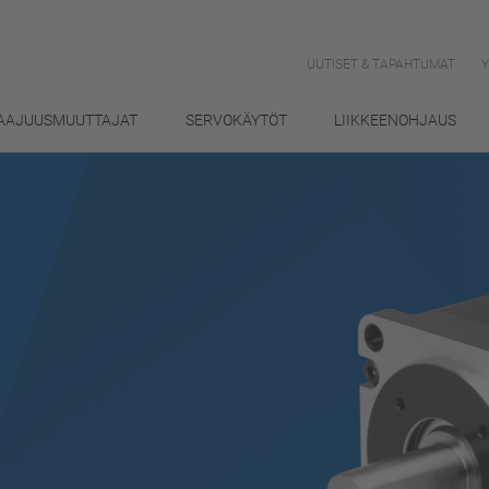
UUTISET & TAPAHTUMAT
AAJUUSMUUTTAJAT
SERVOKÄYTÖT
LIIKKEENOHJAUS