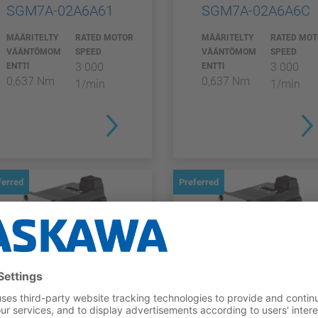
SGM7A-02A6A61
SGM7A-02A6A6C
MÄÄRITELTY
RATED MOTOR
MÄÄRITELTY
RATED MO
VÄÄNTÖMOM
SPEED
VÄÄNTÖMOM
SPEED
3 000
3 000
ENTTI
ENTTI
0,637 Nm
0,637 Nm
1/min
1/min
ferred
Preferred
SGM7A
SGM7A
SGM7A-04A6A6C
SGM7A-06A6A61