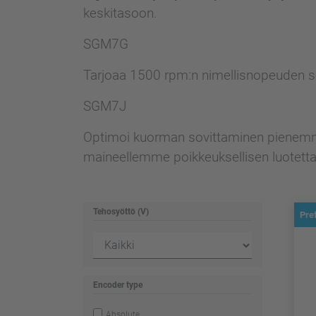
keskitasoon.
SGM7G
Tarjoaa 1500 rpm:n nimellisnopeuden sek
SGM7J
Optimoi kuorman sovittaminen pienemmän
maineellemme poikkeuksellisen luotett
Tehosyöttö (V)
Pre
Encoder type
Absolute