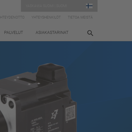
YASKAWA SUOMI | SUOMI
YHTEYDENOTTO
YHTEYSHENKILÖT
TIETOA MEISTÄ
PALVELUT
ASIAKASTARINAT