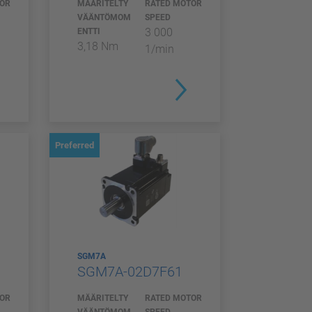
TOR
MÄÄRITELTY
RATED MOTOR
VÄÄNTÖMOM
SPEED
3 000
ENTTI
3,18 Nm
1/min
Preferred
SGM7A
SGM7A-02D7F61
TOR
MÄÄRITELTY
RATED MOTOR