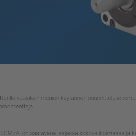
torille vuosikymmenien käytännön suunnittelukokemukse
ntömomentteja.
a, SGM7A, on saatavana laajassa kokovalikoimassa ja k