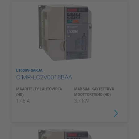
L1000V-SARJA
CIMR-LC2V0018BAA
MÄÄRITELTY LÄHTÖVIRTA
MAKSIMI KÄYTETTÄVÄ
(HD)
MOOTTORITEHO (HD)
17,5 A
3,7 kW