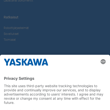
Ladattavat dokumentit
Ratkaisut
Robottijärjestelmät
Sovellukset
Toimialat
Tietoa Meistä
Yaskawa Europe Gmbh
Yhteystiedot
Yaskawa työpaikkana
Seuraa meitä..