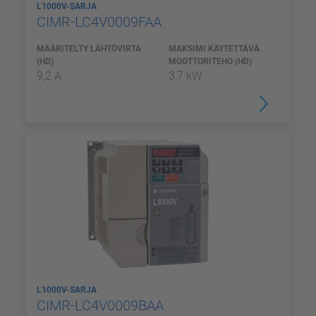
L1000V-SARJA
CIMR-LC4V0009FAA
MÄÄRITELTY LÄHTÖVIRTA
MAKSIMI KÄYTETTÄVÄ
(HD)
MOOTTORITEHO (HD)
9,2 A
3,7 kW
L1000V-SARJA
CIMR-LC4V0009BAA