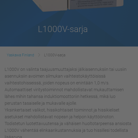
L1000V-sarja
Yaskawa Finland
L1000V-sarja
L1000V on valinta taajuusmuuttajaksi jälkiasennuksiin tai uusiin
asennuksiin avoimen silmukan vaihteistokäyttöisissä
vaihteistohisseissä, joiden nopeus on enintään 1,0 m/s.
Automaattiset viritystoiminnot mahdollistavat mukauttamisen
lähes mihin tahansa induktiomoottoriin hetkessä, mikä luo
perustan tasaiselle ja mukavalle ajolle.
Yksinkertaiset valikot, hissikohtaiset toiminnot ja hissikieliset
asetukset mahdollistavat nopean ja helpon käyttöönoton.
Todistetun luotettavuutensa ja vähäisen huoltotarpeensa ansiosta
L1000V vähentää elinkaarikustannuksia ja tuo hissillesi todellista
lisäarvoa.