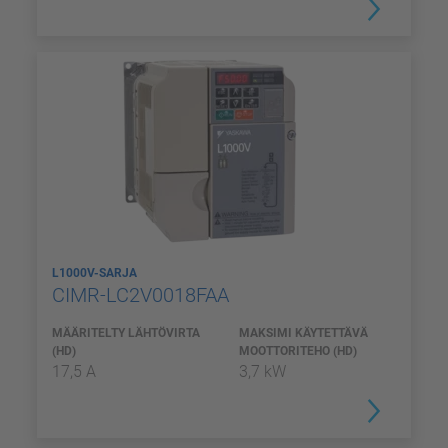
L1000V-SARJA
CIMR-LC2V0018FAA
MÄÄRITELTY LÄHTÖVIRTA
MAKSIMI KÄYTETTÄVÄ
(HD)
MOOTTORITEHO (HD)
17,5 A
3,7 kW