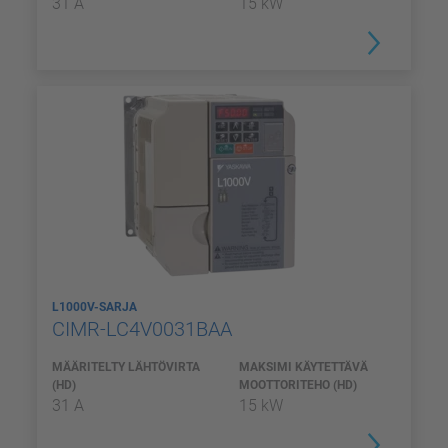
31 A
15 kW
L1000V-SARJA
CIMR-LC4V0031BAA
MÄÄRITELTY LÄHTÖVIRTA
MAKSIMI KÄYTETTÄVÄ
(HD)
MOOTTORITEHO (HD)
31 A
15 kW