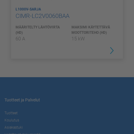
L1000V-SARJA
CIMR-LC2V0060BAA
MÄÄRITELTY LÄHTÖVIRTA
MAKSIMI KÄYTETTÄVÄ
(HD)
MOOTTORITEHO (HD)
60 A
15 kW
Tuotteet ja Palvelut
Tuotteet
Koulutus
Asiakastuki