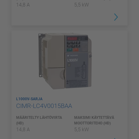
14,8 A
5,5 kW
L1000V-SARJA
CIMR-LC4V0015BAA
MÄÄRITELTY LÄHTÖVIRTA
MAKSIMI KÄYTETTÄVÄ
(HD)
MOOTTORITEHO (HD)
14,8 A
5,5 kW