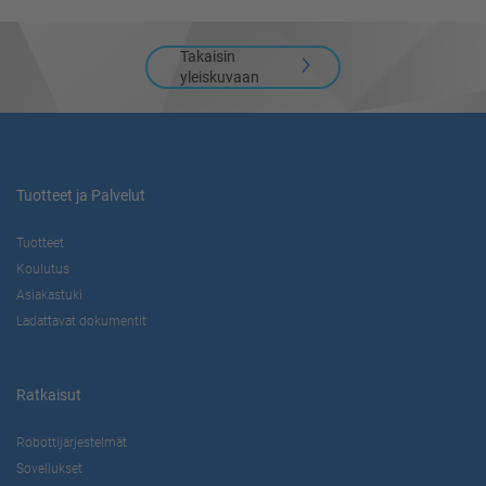
Takaisin
yleiskuvaan
Tuotteet ja Palvelut
Tuotteet
Koulutus
Asiakastuki
Ladattavat dokumentit
Ratkaisut
Robottijärjestelmät
Sovellukset