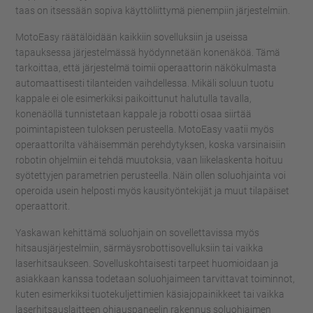
taas on itsessään sopiva käyttöliittymä pienempiin järjestelmiin.
MotoEasy räätälöidään kaikkiin sovelluksiin ja useissa
tapauksessa järjestelmässä hyödynnetään konenäköä. Tämä
tarkoittaa, että järjestelmä toimii operaattorin näkökulmasta
automaattisesti tilanteiden vaihdellessa. Mikäli soluun tuotu
kappale ei ole esimerkiksi paikoittunut halutulla tavalla,
konenäöllä tunnistetaan kappale ja robotti osaa siirtää
poimintapisteen tuloksen perusteella. MotoEasy vaatii myös
operaattorilta vähäisemmän perehdytyksen, koska varsinaisiin
robotin ohjelmiin ei tehdä muutoksia, vaan liikelaskenta hoituu
syötettyjen parametrien perusteella. Näin ollen soluohjainta voi
operoida usein helposti myös kausityöntekijät ja muut tilapäiset
operaattorit.
Yaskawan kehittämä soluohjain on sovellettavissa myös
hitsausjärjestelmiin, särmäysrobottisovelluksiin tai vaikka
laserhitsaukseen. Sovelluskohtaisesti tarpeet huomioidaan ja
asiakkaan kanssa todetaan soluohjaimeen tarvittavat toiminnot,
kuten esimerkiksi tuotekuljettimien käsiajopainikkeet tai vaikka
laserhitsauslaitteen ohjauspaneelin rakennus soluohjaimen