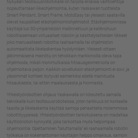
Nykyään teollisuusrobotiikalle on tarjolla erilaisia vaihtoehtoja
nopeuttamaan liikeohjelmointia, kuten Yaskawan tuotteista
Smart Pendant, Smart Frame, MotoEasy tai yleisesti saatavilla
olevat kaupalliset etäohjelmointiohjelmistot. Etäohjelmoinnissa
käyttäjä luo 3D-ympäristöön mallinnettuun ja kalibroituun
robottiasemaan virtuaaliset robotin ja käsittelylaitteiden liikkeet
joko manuaalisesti robottia raahaamalla tai ohjelmiston
automaattista liikelaskentaa hyödyntäen. Yleisesti ottaen
jälkimmäisenä mainittu on tehokkain markkinoilla oleva tapa
ohjelmoida, mikäli monimutkaisia hitsausgeometrioita on
ohjelmoitava paljon. Kaikkiin sovelluksiin etäohjelmointi ei sovi, ja
yleisimmät kohteet löytyvät esimerkiksi edellä mainitusta
hitsauksesta, tai sitten maalauksesta ja hionnasta.
Yhteistyörobottien ohjaus Yaskawalla on toteutettu samalla
tekniikalla kuin teollisuusroboteissa, joten tarkkuus on korkealla
tasolla ja liikelaskenta käyttää samoja periaatteita molemmissa
robottityypeissä. Yhteistyörobottien tarkoituksena on madaltaa
käyttöönoton kynnystä, joka tarkoittaa myös helpompaa
ohjelmointia. Opettaminen ’’taluttamalla’’ eli raahaamalla robotin
työkalua on kokemattoman käyttäjän helppo omaksua, samoin