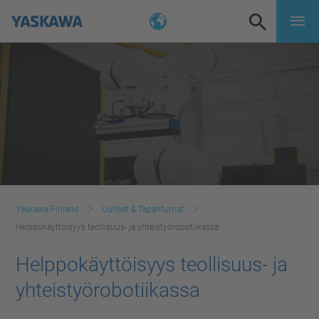
Yaskawa Finland
Uutiset & Tapahtumat
Helppokäyttöisyys teollisuus- ja yhteistyörobotiikassa
Helppokäyttöisyys teollisuus- ja
yhteistyörobotiikassa