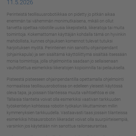
11.5.2026
Perinteistä teollisuusrobotiikkaa on pidetty jo pitkän aikaa
enemmän tai vähemmän monimutkaisena, mikäli on ollut
tarvetta opettaa robotille uusia liikepisteitä, liikeratoja tai muita
toimintoja. Kokemattoman käyttäjän kohdalla tämä on hyvinkin
mahdollista, kunnes ohjauksen komennot tulevat tutuksi
harjoituksen myötä. Perinteinen niin sanottu ohjainpendant
(ohjainkapula) ja sen sisältämä käyttöliittymä sisältää itsessään
monia toimintoja, jolla ohjelmointia saadaan jo sellaisenaan
vauhditettua esimerkiksi liikeratojen kopioinnilla tai peilauksella.
Pisteestä pisteeseen ohjainpendantilla opettamalla ohjelmointi
normaalissa teollisuusrobotissa on edelleen yleisesti käytössä
oleva tapa, ja joissain tilanteissa muuta vaihtoehtoa ei ole.
Tällaisia tilanteita voivat olla esimerkiksi vaativan tarkkuuden
työskentelyn kohteissa robotin työkalun liikuttaminen millin
kymmenyksien tarkkuudella. Vastaavasti taas jossain tilanteissa
esimerkiksi hitsausrobotin liikeradat voivat olla suurpiirteisempiä,
varsinkin jos käytetään niin sanottua railonseurantaa.