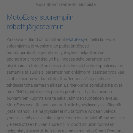
Kuva Smart Frame -toiminnoista.
MotoEasy suurempiin
robottijärjestelmiin
Yaskawa Finland on toimittanut
MotoEasy
-nimellä kulkevia
soluohjaimia jo vuosien ajan pääsääntöisesti
teollisuusrobottijärjestelmien yhteyteen helpottamaan
operaattoria robottisolun hallinnassa sekä parametrisen
ohjelmoinnin toteuttamisessa. Jos työssä tai työkappaleissa on
samankaltaisuuksia, parametrinen ohjelmointi säästää työaikaa
ja ohjelmointia voidaan toteuttaa ’’lennossa’’ järjestelmän
tehdessä töitä samaan aikaan. Esimerkkeinä sovelluksista ovat
mm. CNC-työstökoneen palvelu ja siihen liittyvät aihioiden
purkaminen kuormalavalta sekä valmiiden tuotteiden lavaus.
MotoEasy sisältää aina operaattorille hyödyllisen yleisnäkymän,
josta mahdollisia hälytyksiä tai muita toimia voidaan valvoa
yhdellä silmäyksellä koko järjestelmän osalta. MotoEasy sopii siis
yleisesti ottaen hiukan suurempiin robottisoluihin tuomaan
helppokäyttöisyyttä, kun taas aiemmin mainittu Smart Pendant