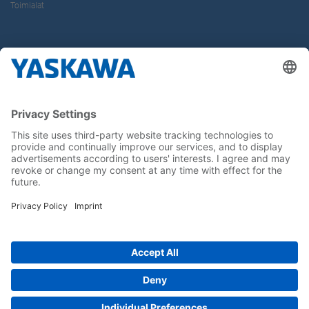
Toimialat
Tietoa Meistä
Yaskawa Europe Gmbh
Yhteystiedot
Yaskawa työpaikkana
Seuraa meitä..
Koti
Yleiset toimitus- ja maksuehdot
Imprint
Tietoturva