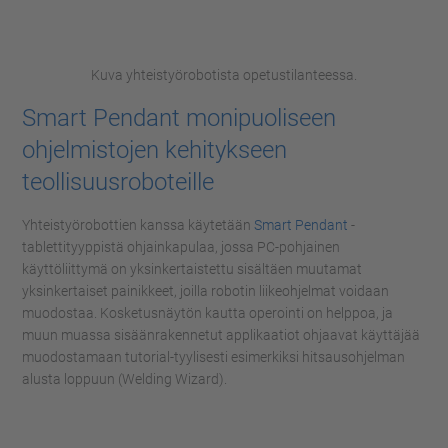
Kuva yhteistyörobotista opetustilanteessa.
Smart Pendant monipuoliseen
ohjelmistojen kehitykseen
teollisuusroboteille
Yhteistyörobottien kanssa käytetään
Smart Pendant
-
tablettityyppistä ohjainkapulaa, jossa PC-pohjainen
käyttöliittymä on yksinkertaistettu sisältäen muutamat
yksinkertaiset painikkeet, joilla robotin liikeohjelmat voidaan
muodostaa. Kosketusnäytön kautta operointi on helppoa, ja
muun muassa sisäänrakennetut applikaatiot ohjaavat käyttäjää
muodostamaan tutorial-tyylisesti esimerkiksi hitsausohjelman
alusta loppuun (Welding Wizard).