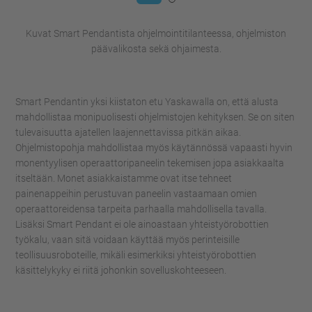
Kuvat Smart Pendantista ohjelmointitilanteessa, ohjelmiston
päävalikosta sekä ohjaimesta.
Smart Pendantin yksi kiistaton etu Yaskawalla on, että alusta
mahdollistaa monipuolisesti ohjelmistojen kehityksen. Se on siten
tulevaisuutta ajatellen laajennettavissa pitkän aikaa.
Ohjelmistopohja mahdollistaa myös käytännössä vapaasti hyvin
monentyylisen operaattoripaneelin tekemisen jopa asiakkaalta
itseltään. Monet asiakkaistamme ovat itse tehneet
painenappeihin perustuvan paneelin vastaamaan omien
operaattoreidensa tarpeita parhaalla mahdollisella tavalla.
Lisäksi Smart Pendant ei ole ainoastaan yhteistyörobottien
työkalu, vaan sitä voidaan käyttää myös perinteisille
teollisuusroboteille, mikäli esimerkiksi yhteistyörobottien
käsittelykyky ei riitä johonkin sovelluskohteeseen.