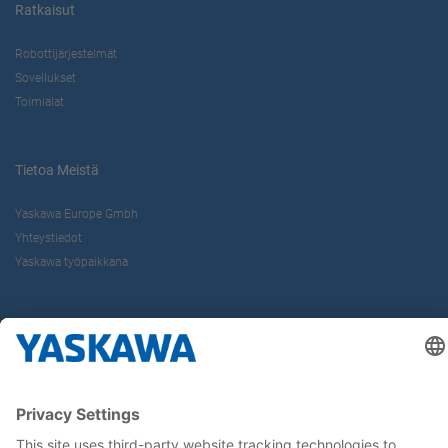
Ratkaisut
Robottijärjestelmät
Sovellukset
Toimialat
Tietoa Meistä
Yaskawa Europe Gmbh
Yhteystiedot
Yaskawa työpaikkana
Seuraa meitä..