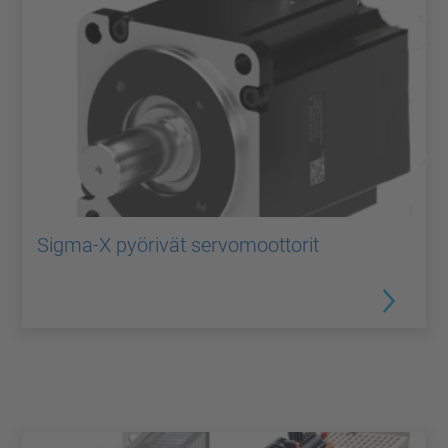
Sigma-X pyörivät servomoottorit