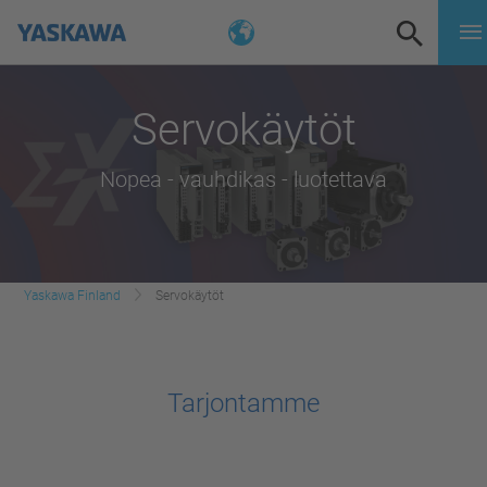
Servokäytöt
Nopea - vauhdikas - luotettava
Yaskawa Finland
Servokäytöt
Tarjontamme