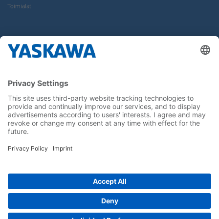
Toimialat
Tietoa Meistä
Yaskawa Europe Gmbh
Yhteystiedot
Yaskawa työpaikkana
Seuraa meitä..
Koti
Yleiset toimitus- ja maksuehdot
Imprint
Tietoturva