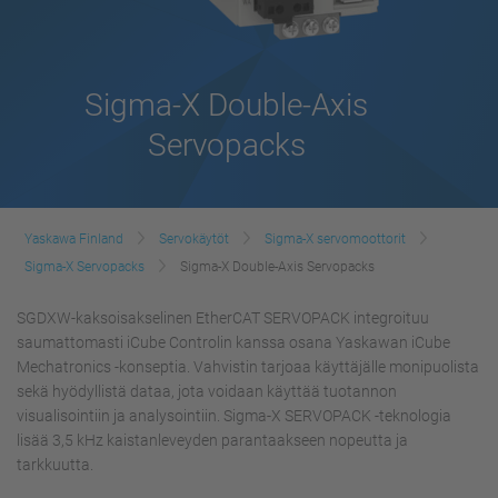
Sigma-X Double-Axis
Servopacks
Yaskawa Finland
Servokäytöt
Sigma-X servomoottorit
Sigma-X Servopacks
Sigma-X Double-Axis Servopacks
SGDXW-kaksoisakselinen EtherCAT SERVOPACK integroituu
saumattomasti iCube Controlin kanssa osana Yaskawan iCube
Mechatronics -konseptia. Vahvistin tarjoaa käyttäjälle monipuolista
sekä hyödyllistä dataa, jota voidaan käyttää tuotannon
visualisointiin ja analysointiin. Sigma-X SERVOPACK -teknologia
lisää 3,5 kHz kaistanleveyden parantaakseen nopeutta ja
tarkkuutta.