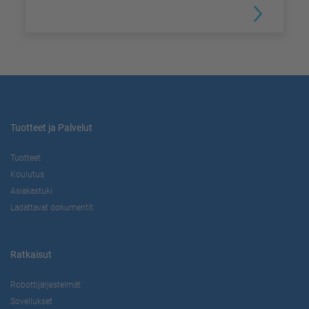
Tuotteet ja Palvelut
Tuotteet
Koulutus
Asiakastuki
Ladattavat dokumentit
Ratkaisut
Robottijärjestelmät
Sovellukset