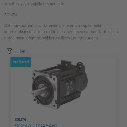
suorituskyvyn laajalla tehoalueella.
SGM7J
Optimoi kuorman sovittaminen pienemmän kapasiteetin
kuormituksiin tällä keskimääräisen inertian servomoottorilla, joka
antaa maineellemme poikkeuksellisen luotettavuuden.
Filter
Preferred
SGM7G
SGM7G-03A6A61