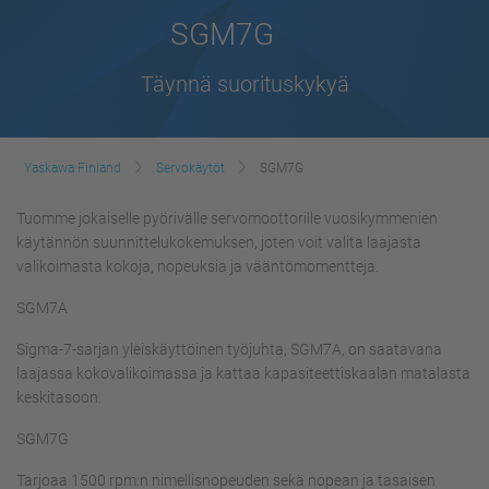
SGM7G
Täynnä suorituskykyä
Yaskawa Finland
Servokäytöt
SGM7G
Tuomme jokaiselle pyörivälle servomoottorille vuosikymmenien
käytännön suunnittelukokemuksen, joten voit valita laajasta
valikoimasta kokoja, nopeuksia ja vääntömomentteja.
SGM7A
Sigma-7-sarjan yleiskäyttöinen työjuhta, SGM7A, on saatavana
laajassa kokovalikoimassa ja kattaa kapasiteettiskaalan matalasta
keskitasoon.
SGM7G
Tarjoaa 1500 rpm:n nimellisnopeuden sekä nopean ja tasaisen