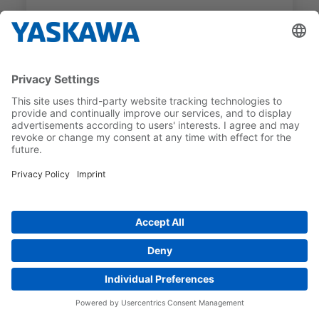
SGM7G
SGM7G-13D7FK1
MÄÄRITELTY
RATED MOTOR SPEED
VÄÄNTÖMOMENTTI
1 500 1/min
8,34 Nm