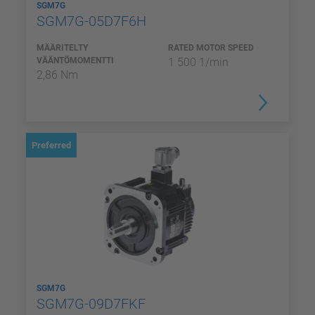
SGM7G
SGM7G-05D7F6H
MÄÄRITELTY
RATED MOTOR SPEED
VÄÄNTÖMOMENTTI
1 500 1/min
2,86 Nm
Preferred
SGM7G
SGM7G-09D7FKF