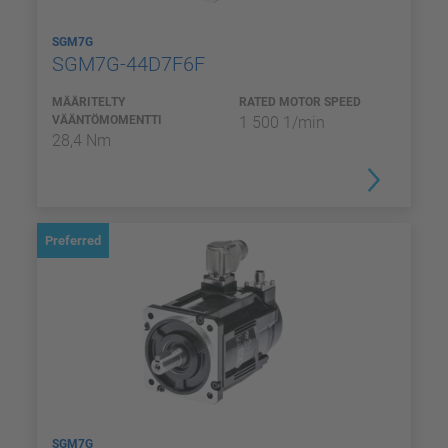
SGM7G
SGM7G-44D7F6F
MÄÄRITELTY
RATED MOTOR SPEED
VÄÄNTÖMOMENTTI
1 500 1/min
28,4 Nm
Preferred
SGM7G