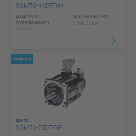
SGM7G-44D7F6H
MÄÄRITELTY
RATED MOTOR SPEED
VÄÄNTÖMOMENTTI
1 500 1/min
28,4 Nm
Preferred
SGM7G
SGM7G-55D7F6F