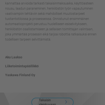
kannattaa arvioida tarkasti takaisinmaksuaika, käyttöasteen
nousu, laadun paraneminen, henkilöstön työn vapautuminen
vaativampiin tehtäviin sekä mahdolliset muutostarpeet
tuotantotiloissa ja prosesseissa. Onnistunut ensimmäinen
automaatioprojekti perustuu huolelliseen esiselvitykseen,
henkilöstön osallistamiseen ja sellaisen toimittajan valintaan,
joka ymmärtää prosessin eikä tarjoa robottia ratkaisuksi ennen
todellisen tarpeen selvittämistä.
Aku Laakso
Liiketoimintapäällikkö
Yaskawa Finland Oy
Takaisin
yleiskuvaan