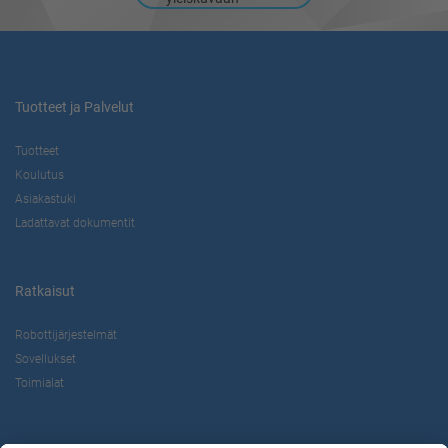
Tuotteet ja Palvelut
Tuotteet
Koulutus
Asiakastuki
Ladattavat dokumentit
Ratkaisut
Robottijärjestelmät
Sovellukset
Toimialat