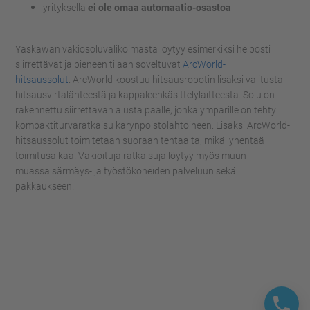
yrityksellä
ei ole omaa automaatio-osastoa
Yaskawa
n
vakiosoluvalikoimasta löytyy esimerkiksi helposti
siirrettävät ja pieneen tilaan soveltuvat
ArcWorld-
hitsaussolut
.
ArcWorld
koostuu hitsausrobotin lisäksi valitusta
hitsausvirtalähteestä ja kappaleenkäsittelylaitteesta. Solu on
rakennettu siirrettävän alusta pääl
le, jonka ympärille on tehty
kompaktiturvaratkaisu kärynpoistolähtöineen.
Lisäksi
ArcWorld-
hitsaussolut t
oimitetaan suoraan tehtaalta, mikä lyhentää
toimitusaikaa.
Vakioituja ratkaisuja löytyy myös muun
muassa
särmäys- ja työstökoneiden palveluun
sekä
pakkaukseen
.