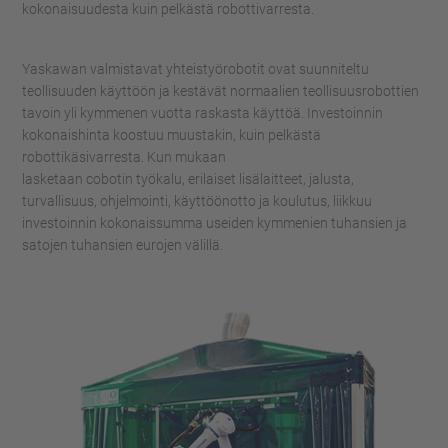
kokonaisuudesta kuin pelkästä robottivarresta.
Yaskawan
valmistavat yhteistyörobotit ovat suunniteltu
teollisuuden käyttöön ja kestävät normaalien teollisuusrobottien
tavoin yli kymmenen vuotta raskasta käyttöä.
Investoinnin
kokonaishinta
koostuu muustakin, kuin pelkästä
robottikäsivarresta.
Kun mukaan
lasketaan
cobotin
työkalu
,
erilaiset lisälaitteet,
jalusta,
turvallisuus, ohjelmointi, käyttöönotto ja koulutus
,
liikkuu
investoinnin
kokonaissumma
useiden kymmenien tuhansien ja
satojen tuhansien eurojen välillä.