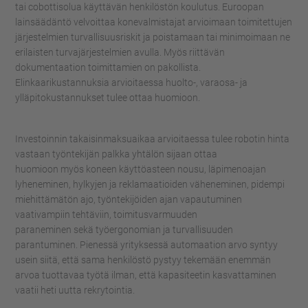
tai
cobottisolua
käyttävän henkilöstön koulutus.
Euroopan
lainsäädäntö velvoittaa konevalmistajat
arvioimaan toimitettujen
järjestelmien turvallisuusriskit ja poistamaan tai minimoimaan ne
erilaisten turvajärjestelmien avulla.
Myös riittävän
dokumentaation toimittamien on pakollista.
Elinkaarikustannuksia arvioitaessa huolto-, varaosa- ja
ylläpitokustannukset tulee ottaa huomioon.
Investoinnin takaisinmaksuaikaa arvioitaessa
tulee
robotin hinta
vastaan työntekijän palkka
yhtälön sijaan
ottaa
huomioon
myös
koneen käyttöasteen nousu
, l
äpimenoajan
lyheneminen
,
hylkyjen ja reklamaatioiden väheneminen
,
pidempi
miehittämätön ajo
,
työntekijöiden ajan vapautuminen
vaativampiin tehtäviin
,
toimitusvarmuuden
paraneminen
sekä
työergonomian ja turvallisuuden
parantuminen
.
Pienessä yrityksessä automaation arvo syntyy
usein siitä, että sama henkilöstö pystyy tekemään enemmän
arvoa tuottavaa työtä ilman, että kapasiteetin kasvattaminen
vaatii heti uutta rekrytointia.