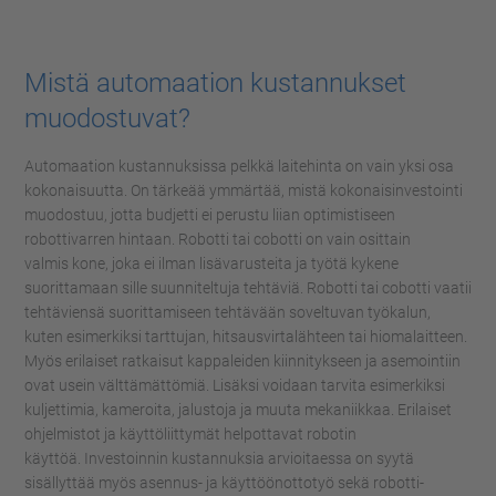
Management Platform
Mistä automaation kustannukset
muodostuvat?
Automaation kustannuksissa pelkkä laitehinta on vain yksi osa
kokonaisuutta.
O
n tärkeää ymmärtää, mistä kokonaisinvestointi
muodostuu, jotta budjetti ei perustu liian optimistiseen
robottivarren hintaan.
Robotti tai
cobotti
on vain
osittain
valmis
kone
, joka ei ilman lisävarusteita ja työtä kykene
suorittamaan sille
suunniteltuja
tehtäviä.
Robotti tai
cobotti
vaatii
tehtäviensä suorittamiseen tehtävään soveltuvan työkalun,
kuten esimerkiksi tarttujan,
hitsausvirtalähteen tai hiomalaitteen.
Myös erilaiset ratkaisut kappaleiden kiinnitykseen ja a
semointiin
ovat usein välttämättömiä.
Lisäksi voidaan tarvita
esimerkiksi
kuljettimia, kameroita, jalustoja ja
muuta mekaniikkaa. Erilaiset
ohjelmistot ja käyttöliittymät helpottavat robotin
käyttöä.
Investoinnin kustannuksia arvioitaessa on syytä
sisällyttää myös asennus
-
ja käyttöönottotyö sekä robotti-