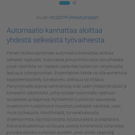
Kuvat:
HC20DTP-yhteistyörobotti
Automaatio kannattaa aloittaa
yhdestä selkeästä työvaiheesta
Pienen teollisuusyrityksen automaatio kannattaa aloittaa
selkeästi rajatusta, toistuvasta ja kuormittavasta työvaiheesta,
jossa robotiikka voi nopeasti parantaa tuotannon tehokkuutta,
laatua ja työergonomiaa. Ensimmäinen kohde voi olla esimerkiksi
kappaleenkäsittely, konepalvelu, pakkaus
tai
hitsaus.
Pienyritykselle sopivia vaihtoehtoja ovat usein yhteistyörobotit ja
kompaktit robottisolut, jotka voidaan suunnitella rajattuun
tarpeeseen ja laajentaa myöhemmin tuotannon kasvaessa.
Investoinnin kustannus ei muodostu pelkästä robotista, vaan
myös työkaluista, kiinnittimistä, turvaratkaisuista,
ohjelmoinnista, käyttöönotosta, koulutuksesta ja ylläpidosta.
Kokonaiskustannus voi nousta useista kymmenistä tuhansista
euroista satoihin tuhansiin euroihin, joten ennen päätöstä