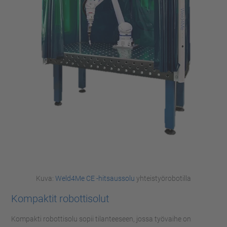
Kuva:
Weld4Me CE -hitsaussolu
yhteistyörobotilla
Kompaktit robottisolut
Kompakti robottisolu sopii tilanteeseen, jossa työvaihe on