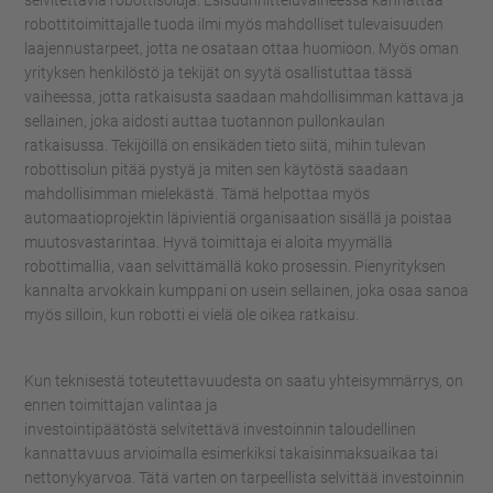
selvitettäviä robottisoluja.
Esisuunnitteluvaiheessa kannattaa
robottitoimittajalle tuoda ilmi myös mahdolliset tulevaisuuden
laajennustarpeet, jotta ne osataan ottaa huomioon.
Myös oman
yrityksen henkilöstö ja tekijät on syytä osallistuttaa tässä
vaiheessa, jotta ratkaisusta saadaan mahdollisimman kattava ja
sellainen, joka aidosti auttaa tuotannon pullonkaulan
ratkaisussa.
Tekijöillä on ensikäden tieto siitä, mihin tulevan
robottisolun pitää pystyä ja miten sen käytöstä saadaan
mahdollisimman mielekästä. Tämä helpottaa myös
automaatioprojektin
läpivientiä organisaation sisällä ja poistaa
muutosvastarintaa.
Hyvä toimittaja ei aloita myymällä
robottimallia, vaan selvittämällä koko prosessin. Pienyrityksen
kannalta arvokkain kumppani on usein sellainen, joka osaa sanoa
myös silloin, kun robotti ei
vielä ole oikea
ratkaisu.
Kun teknisestä toteutettavuudesta on saatu yhteisymmärrys
,
on
e
nnen
toimittajan valintaa ja
investointipäätöstä
selvitettävä
investoinnin taloudellinen
kannattavuus
arvioimalla
esimerkiksi
takaisinmaksuaikaa
tai
nettonykyarvoa. Tätä varten on tarpeellista selvittää investoinnin