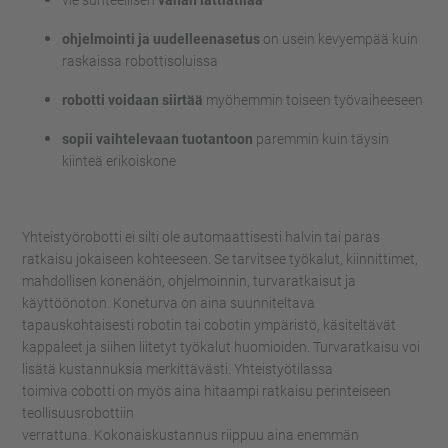
vie suhteellisen
vähän lattiatilaa
ohjelmointi ja uudelleenasetus
on usein kevyempää kuin
raskaissa robottisoluissa
robotti voidaan siirtää
myöhemmin toiseen työvaiheeseen
sopii vaihtelevaan tuotantoon
paremmin kuin täysin
kiinteä erikoiskone
Yhteistyörobotti ei silti ole automaattisesti halvin tai paras
ratkaisu jokaiseen kohteeseen. Se tarvitsee t
yökalut
, kiinnittimet,
mahdollisen konenäön, ohjelmoinnin, turvaratkaisut ja
käyttöönoton.
Koneturva on aina suunniteltava
tapauskohtaisesti robotin tai
cobotin
ympäristö, käsiteltävät
kappaleet ja siihen liitetyt työkalut huomioiden.
Turvaratkaisu voi
lisätä kustannuksia merkittävästi.
Yhteistyötilassa
toimiva
cobotti
on myös aina hitaampi ratkaisu perinteiseen
teollisuusrobottiin
verrattuna.
Kokonaiskustannus
riippuu
aina
enemmän