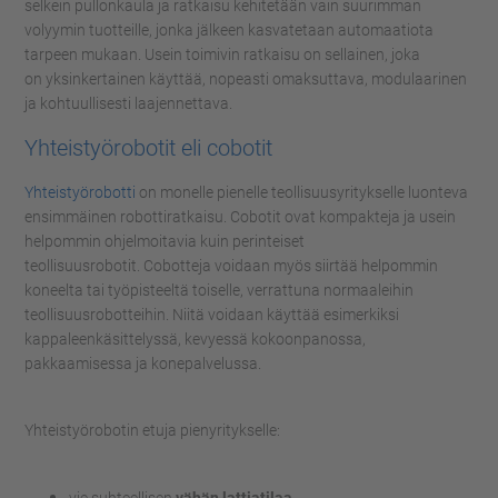
selkein pullonkaula
ja ratkaisu kehitetään vain suurimman
volyymin tuotteille,
jonka jälkeen kasvatetaan automaatiota
tarpeen mukaan.
Usein toimivin ratkaisu on sellainen,
joka
on
yksinkertainen käyttää, nopeasti omaksuttava, modulaarinen
ja kohtuullisesti laajennettava
.
Yhteistyörobotit eli
cobotit
Yhteistyörobotti
on monelle pienelle teollisuusyritykselle luonteva
ensimmäinen robottiratkaisu.
Cobotit
ovat kompakteja ja usein
helpommin ohjelmoitavia kuin perinteiset
teollisuusrobotit.
Cobotteja
voidaan myös siirtää helpommin
koneelta tai työpisteeltä toiselle, verrattuna normaaleihin
teollisuusrobotteihin.
Niitä voidaan käyttää esimerkiksi
kappaleenkäsittelyssä, kevyessä kokoonpanossa,
pakkaamisessa
ja
konepalvelussa
.
Yhteistyörobotin
etuja pienyritykselle: