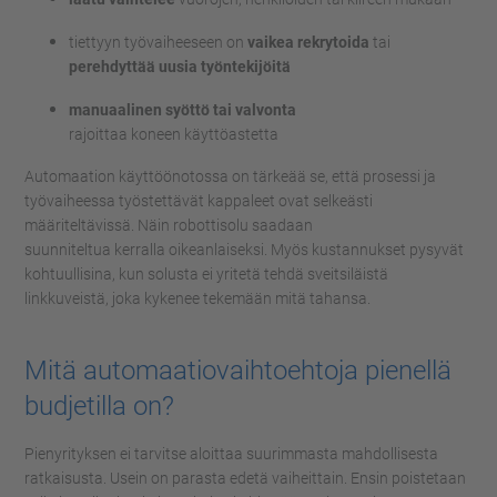
tiettyyn työvaiheeseen on
vaikea rekrytoida
tai
perehdyttää uusia työntekijöitä
manuaalinen syöttö tai valvonta
rajoittaa
koneen
käyttöastetta
Automaation käyttöönotossa on tärkeää se, että prosessi
ja
työvaiheessa työstettävät kappaleet ovat
selkeästi
määriteltävissä
.
Näin robottisolu saadaan
suunniteltua
kerralla
oike
a
nlaiseksi
.
Myös kustannukset pysyvät
kohtuullisina, kun solusta ei yritetä tehdä sveitsiläistä
linkkuveistä, joka kykenee tekemään mitä tahansa.
Mitä automaatiovaihtoehtoja pienellä
budjetilla on?
Pienyrityksen ei tarvitse aloittaa suurimmasta mahdollisesta
ratkaisusta. Usein
on parasta edetä vaiheittain.
E
nsin poistetaan