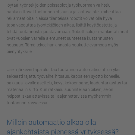
löytää,
työntekijöiden poissaolot
ja työkuorman vaihtelu
hankaloittavat tuotannon ohjausta ja
laatuvaihtelu aiheuttaa
reklamaatioit
a
. Näissä tilanteissa
robotit
voi
vat
olla
hyvä
tapa
vapauttaa työntekijöiden aikaa, lisätä käyttöastetta ja
tehdä tuotannosta
joustavampaa
.
Robottisolujen hankinta
hinnat
ovat vuosien varrella alentuneet suhteessa kustannusten
nousuun. Tämä tekee hankinnasta houkuttelevampaa myös
pienyrityksille.
Usein
järkevin
tapa aloittaa
tuotannon automatisointi
on yksi
selkeästi rajattu työvaihe:
hitsaus,
kappaleen syöttö koneelle,
pakkaus, lavalle asettelu, kevyt kokoonpano, laaduntarkastus tai
materiaalin siirto. Kun ratkaisu suunnitellaan oikein,
se on
helposti
skaalattavissa tai laajennettavissa
myöhemmin
tuotannon kasvaessa.
Milloin automaatio alkaa olla
ajankohtaista pienessä yrityksessä?