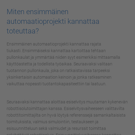
Miten ensimmäinen
automaatioprojekti kannattaa
toteuttaa?
Ensimmäinen automaatioprojekti kannattaa rajata
tiukasti.
Ensimmäiseksi kannattaa kartoittaa tehtaan
pullonkaulat
ja ymmärtää niiden syyt
esimerkiksi mittaamalla
käyttöastetta ja todellista työaikaa.
Seuraavaksi valitaan
tuotannon pullonkaula, joka on ratkaistavissa tarpeeksi
yksinkertaisin automaation keinoin
ja jonka ratkeaminen
vaikuttaa nopeasti tuotantokapasiteettiin tai laatuun.
Seuraavaksi kannattaa aloittaa esiselvitys muutaman kykenevän
robottisolutoimittajan kanssa.
Esiselvitysvaiheeseen valittavilta
robottitoimittajilta on hyvä löytyä referenssejä samankaltaisista
toimituksista, valmius simulointiin
, testaukseen
ja
esisuunnitteluun
sekä
valmiudet ja resurssit toimittaa