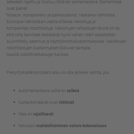
selkeästi rajattu ja toistuu riittävän samanlaisena. Esimerkkejä
ovat
pienet
hitsaus-
,
konepalvelu
-
ja
pakkau
s
s
olut
.
Yaskawa
valmistaa
Euroopan tehtaillaan useita erilaisia vakioituja ja
kompakteja
robottisoluja.
V
akioitujen ratkaisujen etuna on se,
että niitä tarvitsee räätälöidä hyvin vähän
.
Näin säästetään
suunnittelu, asennus ja käyttöönottokustannuksissa.
Vakioitujen
robottisolujen kustannukset liikkuvat
samalla
tasolla
cobottiratkaisujen
kanssa.
Pienyritykselle kompakti solu voi olla järkevä valinta, jos:
automatisoitava vaihe on
selkeä
tuotantomäärät ovat
riittävät
tilaa on
rajallisesti
halutaan
mahdollisimman valmis kokonaisuus