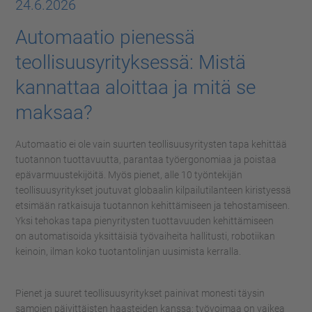
24.6.2026
Automaatio pienessä
teollisuusyrityksessä: Mistä
kannattaa aloittaa ja mitä se
maksaa?
Automaatio ei ole vain suurten te
ollisuusyritysten
tapa kehittää
tuot
annon tuottavuutta, parantaa työergonomiaa ja poistaa
epävarmuustekijöitä
. Myös pien
et
, alle 10 työntekijän
teollisuusyrity
kset
joutuvat globaalin kilpailutilanteen kiristyessä
etsimään ratkaisuja
tuotannon kehittämiseen ja
tehostamiseen.
Yksi tehokas tapa pienyritysten tuottavuuden kehittämiseen
on
automatisoida yksittäisiä työvaiheita hallitusti,
robotiikan
keinoin,
ilman koko tuotantolinjan uusimista kerralla.
Pienet ja suuret teollisuusyritykset painivat monesti täysin
samojen
päivittäisten haasteiden kanssa
: työvoimaa on vaikea