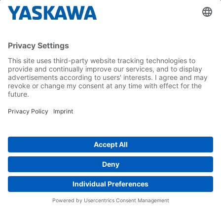
Tietoa Meistä
Yaskawa Europe Gmbh
Yhteystiedot
Yaskawa työpaikkana
Seuraa meitä..
Koti
Yleiset toimitus- ja maksuehdot
Imprint
Tietoturva
Cookie Choices
Whistleblowing
Yaskawa Europe GmbH