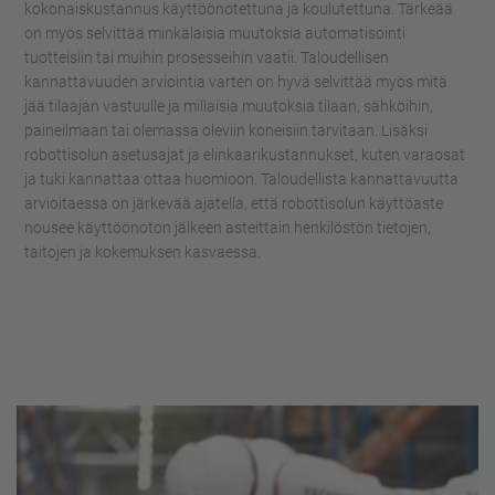
kokonaiskustannus käyttöönotettuna ja koulutettuna.
Tärkeää
on myös selvittää minkälaisia muutoksia automatisointi
tuotteisiin tai muihin prosesseihin vaatii. Taloudelli
sen
kannattavuuden arviointia varten on hyvä
selvittää myös mitä
jää tilaajan vastuulle ja millaisia muutoksia tilaan, sähköihin,
paineilmaan tai olemassa oleviin koneisiin tarvitaan.
Lisäksi
robottisolun asetusajat ja elinkaarikustannukset, kuten varaosat
ja tuki kannattaa ottaa huomioon.
Taloudellista kannattavuutta
arvioitaessa on järkevää ajatella, että robottisolun käyttöaste
nousee käyttöönoton jälkeen asteittai
n henkilöstön tietojen,
taitojen ja kokemuksen kasvaessa.