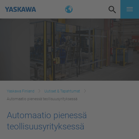
Yaskawa Finland
Uutiset & Tapahtumat
Automaatio pienessä teollisuusyrityksessä
Automaatio pienessä
teollisuusyrityksessä