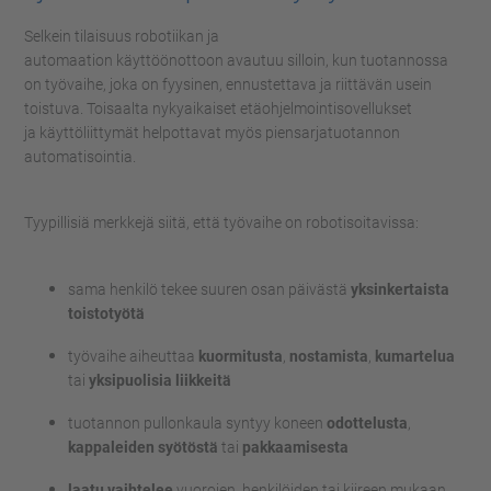
Selkein tilaisuus robotiikan
ja
automaation
käyttöönottoon
avautuu si
lloin, kun tuotannossa
on työvaihe, joka on fyysinen, ennustettava ja riittävän usein
toistuva.
Toisaalta
nykyaikaiset etäohjelmointisovellukset
ja
käyttöliittymät helpottavat myös piensarjatuotannon
automatisointia.
Tyypillisiä merkkejä siitä, että työvaihe on
robotisoitavissa
:
sama henkilö tekee suuren osan päivästä
yksinkertaista
toistotyötä
työvaihe aiheuttaa
kuormitusta
,
nostamista
,
kumartelua
tai
yksipuolisia liikkeitä
tuotannon pullonkaula syntyy koneen
odottelusta
,
kappaleiden syötöstä
tai
pakkaamisesta
laatu vaihtelee
vuorojen, henkilöiden tai kiireen mukaan