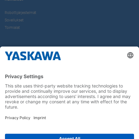
Robottijärjestelmät
Sovellukset
Toimialat
Tietoa Meistä
Yaskawa Europe Gmbh
Yhteystiedot
Yaskawa työpaikkana
Seuraa meitä..