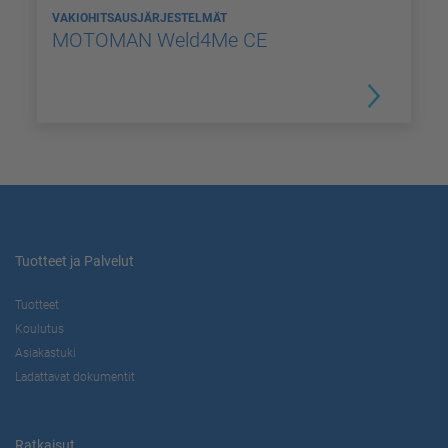
VAKIOHITSAUSJÄRJESTELMÄT
MOTOMAN Weld4Me CE
Tuotteet ja Palvelut
Tuotteet
Koulutus
Asiakastuki
Ladattavat dokumentit
Ratkaisut