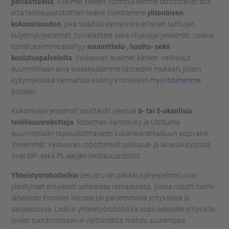
periaatteella
. Avaimet käteen -toimituksemme tarkoittavat sitä,
että teollisuusrobottien lisäksi toimitamme
yhtenäisen
kokonaisuuden
, joka sisältää esimerkiksi erilaiset tarttujat,
kuljetinjärjestelmät, turvalaitteet sekä ohjausjärjestelmät. Lisäksi
toimituksiimme sisältyy
suunnittelu-, huolto- sekä
koulutuspalveluita
. Yaskawan avaimet käteen -ratkaisut
suunnitellaan aina asiakkaidemme tarpeiden mukaan, jolloin
kysymyksissä kannattaa kääntyä rohkeasti
myyntitiimimme
puoleen.
Kokonaisjärjestelmät sisältävät yleensä
6- tai 5-akselisia
teollisuusrobotteja
. Robottien kantokyky ja ulottuma
suunnitellaan tapauskohtaisesti kokonaisratkaisuun sopivaksi.
Yleisimmät Yaskawan robottimallit pakkaus- ja lavauskäytössä
ovat
GP
- sekä
PL-sarjan
teollisuusrobotit.
Yhteistyörobotteihin
perustuvat pakkausjärjestelmät ovat
yleistyneet erityisesti sellaisissa ratkaisuissa, joissa robotti toimii
läheisesti ihmisten kanssa tai pienemmissä yrityksissä ja
sarjakooissa. Lisäksi yhteistyörobotiikka sopii sellaisille yrityksille,
joiden tuotantotilaan ei välttämättä mahdu suurempaa