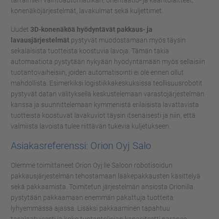
tarraimien vaihtoautomatiikan, orientaatio- ja kääntölaitteet,
konenäköjärjestelmät, lavakulmat sekä kuljettimet.
Uudet
3D-konenäköä hyödyntävät pakkaus- ja
lavausjärjestelmät
pystyvät muodostamaan myös täysin
sekalaisista tuotteista koostuvia lavoja. Tämän takia
automaatiota pystytään nykyään hyödyntämään myös sellaisiin
tuotantovaiheisiin, joiden automatisointi ei ole ennen ollut
mahdollista. Esimerkiksi logistiikkakeskuksissa teollisuusrobotit
pystyvät datan välityksellä keskustelemaan varastojärjestelmän
kanssa ja suunnittelemaan kymmenistä erilaisista lavattavista
tuotteista koostuvat lavakuviot täysin itsenäisesti ja niin, että
valmiista lavoista tulee riittävän tukevia kuljetukseen.
Asiakasreferenssi: Orion Oyj Salo
Olemme toimittaneet Orion Oyj:lle Saloon robotisoidun
pakkausjärjestelmän tehostamaan lääkepakkausten käsittelyä
sekä pakkaamista. Toimitetun järjestelmän ansiosta Orionilla
pystytään pakkaamaan enemmän pakattuja tuotteita
lyhyemmässä ajassa. Lisäksi pakkaaminen tapahtuu