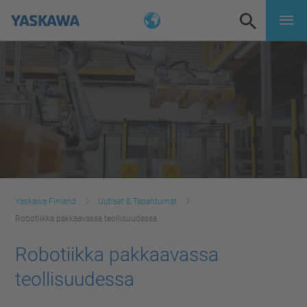
Yaskawa Finland
Uutiset & Tapahtumat
Robotiikka pakkaavassa teollisuudessa
Robotiikka pakkaavassa
teollisuudessa