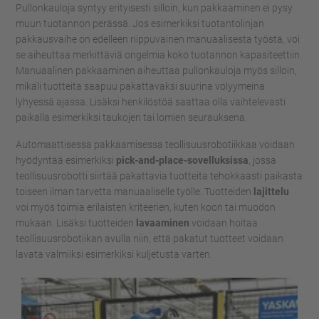
Pullonkauloja syntyy erityisesti silloin, kun pakkaaminen ei pysy
muun tuotannon perässä. Jos esimerkiksi tuotantolinjan
pakkausvaihe on edelleen riippuvainen manuaalisesta työstä, voi
se aiheuttaa merkittäviä ongelmia koko tuotannon kapasiteettiin.
Manuaalinen pakkaaminen aiheuttaa pullonkauloja myös silloin,
mikäli tuotteita saapuu pakattavaksi suurina volyymeina
lyhyessä ajassa. Lisäksi henkilöstöä saattaa olla vaihtelevasti
paikalla esimerkiksi taukojen tai lomien seurauksena.
Automaattisessa pakkaamisessa teollisuusrobotiikkaa voidaan
hyödyntää esimerkiksi
pick-and-place-sovelluksissa
, jossa
teollisuusrobotti siirtää pakattavia tuotteita tehokkaasti paikasta
toiseen ilman tarvetta manuaaliselle työlle. Tuotteiden
lajittelu
voi myös toimia erilaisten kriteerien, kuten koon tai muodon
mukaan. Lisäksi tuotteiden
lavaaminen
voidaan hoitaa
teollisuusrobotiikan avulla niin, että pakatut tuotteet voidaan
lavata valmiiksi esimerkiksi kuljetusta varten.