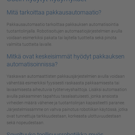
Mitä tarkoittaa pakkausautomaatio?
Pakkausautomaatio tarkoittaa pakkauksen automatisointia
tuotantolinjalla. Robotisoitujen automaatiojärjestelmien avulla
voidaan esimerkiksi pakata tai lajitella tuotteita sekä pinota
valmiita tuotteita lavalle.
Mitkä ovat keskeisimmät hyödyt pakkauksen
automatisoinnissa?
Yaskawan automaattisten pakkausjärjestelmien avulla voidaan
vähentää esimerkiksi fyysisesti raskaasta pakkaamisesta tai
lavaamisesta aiheutuvia työterveyshaittoja. Lisäksi automaation
avulla pakaaminen tapahtuu tasalaatuisesti, jonka ansiosta
virheiden määrä vähenee ja tuotantolinjan kapasiteetti paranee.
Järjestelmissämme on vahva painotus robotiikan käytössä, jotka
ovat tunnettuja tarkkuudestaan, korkeasta ulottuvuudestaan
sekä nopeudestaan.
Soveltuuko teollisuusrobotiikka myös