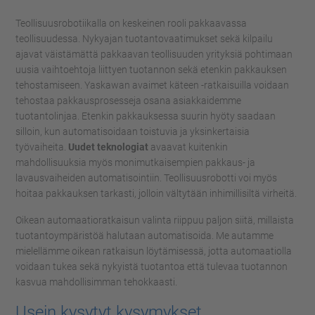
Teollisuusrobotiikalla on keskeinen rooli pakkaavassa
teollisuudessa. Nykyajan tuotantovaatimukset sekä kilpailu
ajavat väistämättä pakkaavan teollisuuden yrityksiä pohtimaan
uusia vaihtoehtoja liittyen tuotannon sekä etenkin pakkauksen
tehostamiseen. Yaskawan avaimet käteen -ratkaisuilla voidaan
tehostaa pakkausprosesseja osana asiakkaidemme
tuotantolinjaa. Etenkin pakkauksessa suurin hyöty saadaan
silloin, kun automatisoidaan toistuvia ja yksinkertaisia
työvaiheita.
Uudet teknologiat
avaavat kuitenkin
mahdollisuuksia myös monimutkaisempien pakkaus- ja
lavausvaiheiden automatisointiin. Teollisuusrobotti voi myös
hoitaa pakkauksen tarkasti, jolloin vältytään inhimillisiltä virheitä.
Oikean automaatioratkaisun valinta riippuu paljon siitä, millaista
tuotantoympäristöä halutaan automatisoida. Me autamme
mielellämme oikean ratkaisun löytämisessä, jotta automaatiolla
voidaan tukea sekä nykyistä tuotantoa että tulevaa tuotannon
kasvua mahdollisimman tehokkaasti.
Usein kysytyt kysymykset