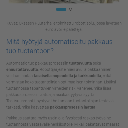
Kuvat: Oksasen Puutarhalle toimitettu robottisolu, jossa lavataan
eurolavoille paletteja.
Mitä hyötyjä automatisoitu pakkaus
tuo tuotantoon?
Automaatio tuo pakkausprosessiin
tuottavuutta
sekä
ennustettavuutta
. Robottijärjestelmien avulla pakkaaminen
voidaan hoitaa
tasaisella nopeudella ja tarkkuudella
, mikä
varmistaa koko tuotantolinjan optimaalisen toiminnan. Lisäksi
tuotannossa tapahtuvien virheiden riski vähenee, mikä lisää
pakkausprosessin laatua ja asiakastyytyväisyyttä.
Teollisuusrobotit pystyvät hoitamaan tuotantolinjan tehtäviä
tarkasti, mikä kasvattaa
pakkausprosessin laatua
.
Pakkaus saattaa myös usein olla fyysisesti raskas työvaihe
tuotannosta vastaavalle henkilöstölle. Mikäli pakattavat määrät