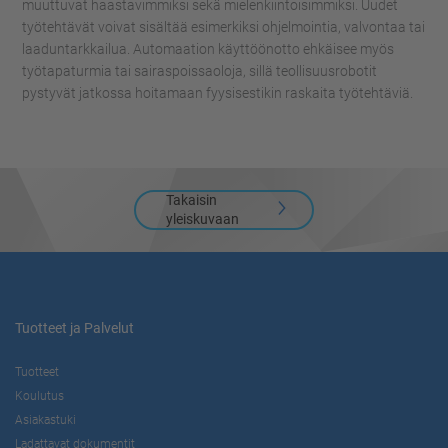
muuttuvat haastavimmiksi sekä mielenkiintoisimmiksi. Uudet
työtehtävät voivat sisältää esimerkiksi ohjelmointia, valvontaa tai
laaduntarkkailua. Automaation käyttöönotto ehkäisee myös
työtapaturmia tai sairaspoissaoloja, sillä teollisuusrobotit
pystyvät jatkossa hoitamaan fyysisestikin raskaita työtehtäviä.
Takaisin
yleiskuvaan
Tuotteet ja Palvelut
Tuotteet
Koulutus
Asiakastuki
Ladattavat dokumentit