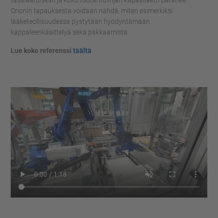
tasalaatuisesti ja koko tuotantolinjan kapasiteetti paranee.
Orionin tapauksesta voidaan nähdä, miten esimerkiksi
lääketeollisuudessa pystytään hyödyntämään
kappaleenkäsittelyä sekä pakkaamista.
Lue koko referenssi
täältä