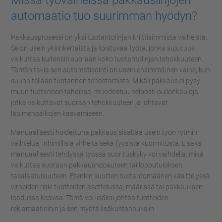
Missä työvaiheissa pakkauslinjojen
automaatio tuo suurimman hyödyn?
Pakkausprosessi on yksi tuotantolinjan kriittisimmistä vaiheista.
Se on usein yksinkertaista ja toistuvaa työtä, jonka sujuvuus
vaikuttaa kuitenkin suoraan koko tuotantolinjan tehokkuuteen.
Tämän takia sen automatisointi on usein ensimmäinen vaihe, kun
suunnitellaan tuotannon tehostamista. Mikäli pakkaus ei pysy
muun tuotannon tahdissa, muodostuu helposti pullonkauloja,
jotka vaikuttavat suoraan tehokkuuteen ja johtavat
läpimenoaikojen kasvamiseen.
Manuaalisesti hoidettuna pakkaus sisältää usein työn rytmin
vaihtelua, inhimillisiä virheitä sekä fyysistä kuormitusta. Lisäksi
manuaalisesti tehdyssä työssä suorituskyky voi vaihdella, mikä
vaikuttaa suoraan pakkausnopeuteen tai lopputuloksen
tasalaatuisuuteen. Etenkin suurten tuotantomäärien käsittelyssä
virheiden riski tuotteiden asettelussa, määrissä tai pakkauksen
laadussa kasvaa. Tämä voi lisäksi johtaa tuotteiden
reklamaatioihin ja sen myötä lisäkustannuksiin.