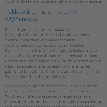
Kuvat: Asiakkaillemme toimitettuja pakkaus- ja lavausjärjestelmiä
Pakkauslinjan automatisointi
käytännössä
Pakkauslinjan automatisointi tarkoittaa sitä, että
robottijärjestelmän avulla tuotantolinjan vaiheet voidaan
yhdistää kokonaisuudeksi takaamaan tasaisen
tuotantonopeuden. Automatisointi voidaan toteuttaa
käytännössä esimerkiksi niin, että pakattavat tuotteet siirtyvät
tuotantolinjaa pitkin robottisoluun. Teollisuusrobotti tunnistaa
tuotteet esimerkiksi konenäön avulla, voi lajitella tuotteet oikeisiin
ryhmiin sekä asetella ne tarkasti laatikkoon. Tämän jälkeen
pakatut laatikot voidaa siirtää seuraavaan vaiheeseen, jossa ne
voidaan esimerkiksi sulkea, merkitä tai lavata.
Yaskawan pakkausjärjestelmät voidaan suunnitella joustavasti
niin, että ne voivat käsitellä erilaisia tuotteita tai sarjakokoja.
Tyypillinen toimittamamme pakkausjärjestelmä sisältääkin
robotin lisäksi myös asiakkaan tarpeisiin suunnitellut tarraimet ja