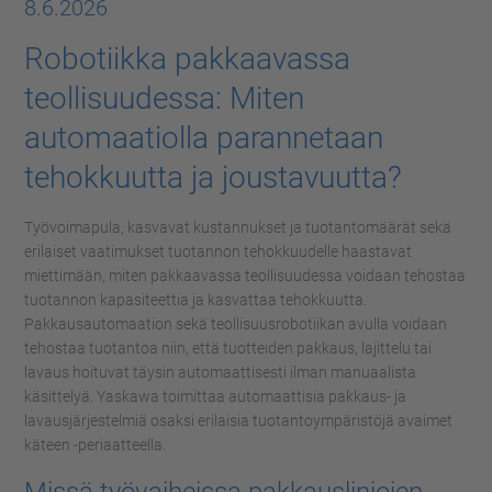
8.6.2026
Robotiikka pakkaavassa
teollisuudessa: Miten
automaatiolla parannetaan
tehokkuutta ja joustavuutta?
Työvoimapula, kasvavat kustannukset ja tuotantomäärät sekä
erilaiset vaatimukset tuotannon tehokkuudelle haastavat
miettimään, miten pakkaavassa teollisuudessa voidaan tehostaa
tuotannon kapasiteettia ja kasvattaa tehokkuutta.
Pakkausautomaation sekä teollisuusrobotiikan avulla voidaan
tehostaa tuotantoa niin, että tuotteiden pakkaus, lajittelu tai
lavaus hoituvat täysin automaattisesti ilman manuaalista
käsittelyä. Yaskawa toimittaa automaattisia pakkaus- ja
lavausjärjestelmiä osaksi erilaisia tuotantoympäristöjä avaimet
käteen -periaatteella.