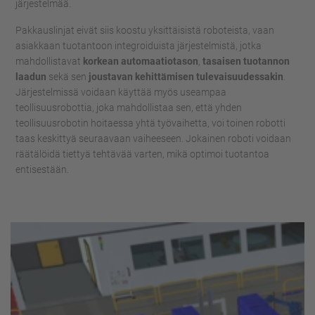
järjestelmää.
Pakkauslinjat eivät siis koostu yksittäisistä roboteista, vaan
asiakkaan tuotantoon integroiduista järjestelmistä, jotka
mahdollistavat
korkean automaatiotason
,
tasaisen tuotannon
laadun
sekä sen
joustavan kehittämisen tulevaisuudessakin
.
Järjestelmissä voidaan käyttää myös useampaa
teollisuusrobottia, joka mahdollistaa sen, että yhden
teollisuusrobotin hoitaessa yhtä työvaihetta, voi toinen robotti
taas keskittyä seuraavaan vaiheeseen. Jokainen roboti voidaan
räätälöidä tiettyä tehtävää varten, mikä optimoi tuotantoa
entisestään.