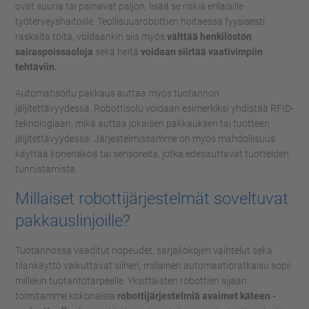
ovat suuria tai painavat paljon, lisää se riskiä erilaisille
työterveyshaitoille. Teollisuusrobottien hoitaessa fyysisesti
raskaita töitä, voidaankin siis myös
välttää henkilöstön
sairaspoissaoloja
sekä heitä
voidaan siirtää vaativimpiin
tehtäviin.
Automatisoitu pakkaus auttaa myös tuotannon
jäljitettävyydessä. Robottisolu voidaan esimerkiksi yhdistää RFID-
teknologiaan, mikä auttaa jokaisen pakkauksen tai tuotteen
jäljitettävyydessä. Järjestelmissämme on myös mahdollisuus
käyttää konenäköä tai sensoreita, jotka edesauttavat tuotteiden
tunnistamista.
Millaiset robottijärjestelmät soveltuvat
pakkauslinjoille?
Tuotannossa vaaditut nopeudet, sarjakokojen vaihtelut sekä
tilankäyttö vaikuttavat siihen, millainen automaatioratkaisu sopii
millekin tuotantotarpeelle. Yksittäisten robottien sijaan
toimitamme kokonaisia
robottijärjestelmiä avaimet käteen -