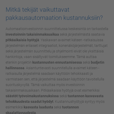
Mitkä tekijät vaikuttavat
pakkausautomaation kustannuksiin?
Automaatioinvestoinnin suunnittelussa keskeisintä on tarkastella
investoinnin takaisinmaksuaikaa
sekä järjestelmästä saatavia
pitkäaikaisia hyötyjä
. Yaskawan avaimet käteen -ratkaisuissa
järjestelmän erilaiset integraatiot, konenäköjärjestelmät, tarttujat
sekä järjestelmän suunnittelu ja ohjelmointi eivät ole yksittäisiä
hankintoja, vaan sisältyvät toimitukseemme. Tämä auttaa
etenkin projektin
kustannusten ennustamisessa
sekä
budjetin
hallinnassa
. Asiantuntevasti suunnitellulla avaimet käteen -
ratkaisulla järjestelmä saadaan käyttöön tehokkaasti ja
varmistaen sen, että järjestelmä saadaan käyttöön tavoitellulla
suorituskyvyllä. Tämä vaikuttaa myös investoinnin
takaisinmaksuaikaan. Pitkäaikaisia hyötyjä ovat esimerkiksi
säästöt työvoimakustannuksissa
sekä
tuotannon kasvavasta
tehokkuudesta saadut hyödyt
. Kustannushyötyjä syntyy myös
esimerkiksi
kasvasta laadusta
sekä
tuotannon
skaalattavuudesta
.