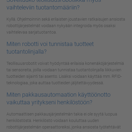
vaihteleviin tuotantomääriin?
Kyllä. Ohjelmoinnin sekä erilaisten joustavien ratkaisujen ansiosta
robottijärjestelmät voidaan nykyään integroida myös osaksi
vaihtelevaa sarjatuotantoa.
Miten robotti voi tunnistaa tuotteet
tuotantolinjalla?
Teollisuusrobotit voivat hyödyntää erilaisia konenäköjärjestelmiä
tai sensoreita, joilla voidaan tunnistaa tuotantolinjalla liikkuvien
tuotteiden sijainti tai asento. Lisäksi voidaan käyttää mm. RFID-
teknologiaa, joka auttaa tuotteiden jäljitettävyydessä.
Miten pakkausautomaation käyttöönotto
vaikuttaa yritykseni henkilöstöön?
Automaattisen pakkausjärjestelmän takia ei ole syytä luopua
henkilöstöstä. Henkilöstö voidaan kouluttaa uuden
robottijärjestelmän operaattoreiksi, jonka ansiosta työtehtävät