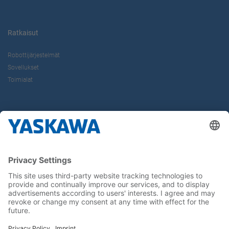
Ratkaisut
Robottijärjestelmät
Sovellukset
Toimialat
Tietoa Meistä
Yaskawa Europe Gmbh
Yhteystiedot
Yaskawa työpaikkana
Seuraa meitä..