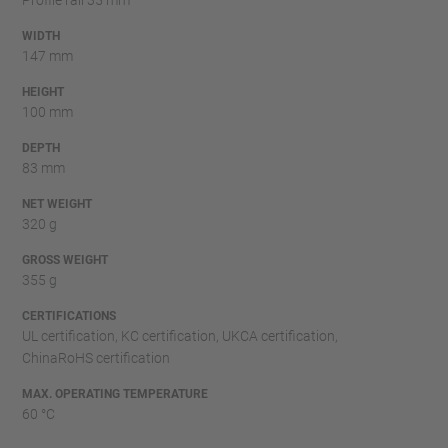
WIDTH
147 mm
HEIGHT
100 mm
DEPTH
83 mm
NET WEIGHT
320 g
GROSS WEIGHT
355 g
CERTIFICATIONS
UL certification, KC certification, UKCA certification,
ChinaRoHS certification
MAX. OPERATING TEMPERATURE
60 °C