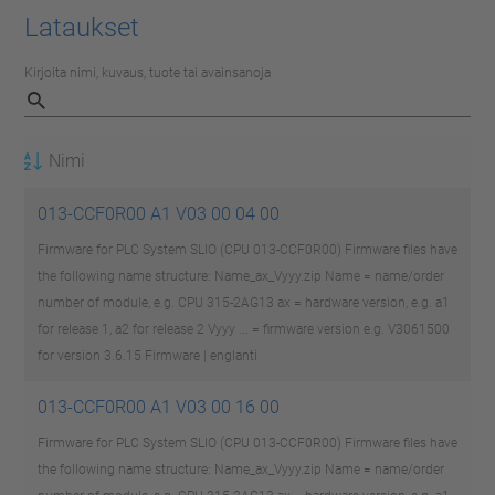
Lataukset
Kirjoita nimi, kuvaus, tuote tai avainsanoja
Nimi
013-CCF0R00 A1 V03 00 04 00
Firmware for PLC System SLIO (CPU 013-CCF0R00) Firmware files have
the following name structure: Name_ax_Vyyy.zip Name = name/order
number of module, e.g. CPU 315-2AG13 ax = hardware version, e.g. a1
for release 1, a2 for release 2 Vyyy ... = firmware version e.g. V3061500
for version 3.6.15
Firmware | englanti
013-CCF0R00 A1 V03 00 16 00
Firmware for PLC System SLIO (CPU 013-CCF0R00) Firmware files have
the following name structure: Name_ax_Vyyy.zip Name = name/order