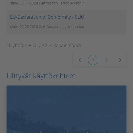
state: 03.03.2020
Certification | saksa, englanti
EU-Declaration of Conformity - SLIO
state: 20.03.2026
Certification | englanti, saksa
Näyttää 1 – 25 / 42 kokonaismäärä
1
2
Liittyvät käyttökohteet