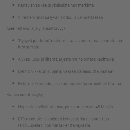
Kanavien selkeä ja yksiselitteinen merkintä
Viitemerkinnät säilyvät moduulia vaihdettaessa
Asennettavuus ja ylläpidettävyys
"Pysyvä johdotus" mahdollistaa vaihdon ilman johdotusten
irrottamista
Älykäs liuku- ja liitäntäjärjestelmä helpottaa käsittelyä
Elektroniikka on suojattu väärää napaisuutta vastaan
Elektroniikkamoduulien koodaus estää virheelliset liitännät
Korkea suorituskyky
Nopea takaväyläratkaisu, jonka nopeus on 48 Mbit/s
ETS-moduuleilla voidaan kytkeä tarkasti jopa ±1 µs
tarkkuudella riippumatta kenttäväylästä