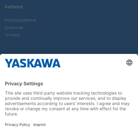
Ratkaisut
Robottijärjestelmät
Sovellukset
Toimialat
Tietoa Meistä
Yaskawa Europe Gmbh
Yhteystiedot
Yaskawa työpaikkana
Seuraa meitä..