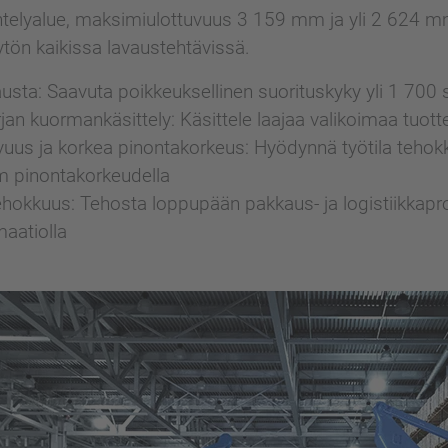
ntelyalue, maksimiulottuvuus 3 159 mm ja yli 2 624 
tön kaikissa lavaustehtävissä.
sta: Saavuta poikkeuksellinen suorituskyky yli 1 700 s
an kuormankäsittely: Käsittele laajaa valikoimaa tuot
vuus ja korkea pinontakorkeus: Hyödynnä työtila tehok
m pinontakorkeudella
hokkuus: Tehosta loppupään pakkaus- ja logistiikkapros
aatiolla