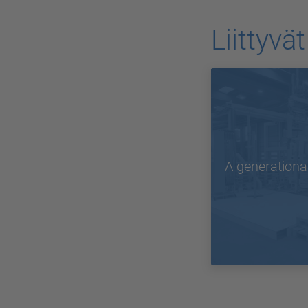
Liittyvä
A generational