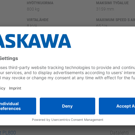
HYÖTYKUORMA
MAKSIMI TYÖALUE
800 kg
3159 mm
VIRTALÄHDE
MAXIMUM SPEED S AX
8 kVA
65 °/s
S
MAXIMUM SPEED T AXIS
ASENNUSVAIHTOEHDO
125 °/s
Floor
et
e tai avainsanoja
Kategoria
t PL800
Datalehti