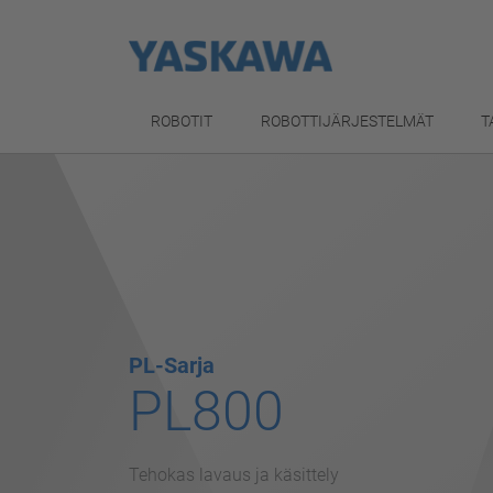
ROBOTIT
ROBOTTIJÄRJESTELMÄT
T
PL-Sarja
PL800
Tehokas lavaus ja käsittely