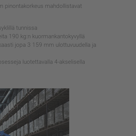
mm pinontakorkeus mahdollistavat
yklillä tunnissa
teita 190 kg:n kuormankantokyvyllä
kaasti jopa 3 159 mm ulottuvuudella ja
esseja luotettavalla 4-akselisella