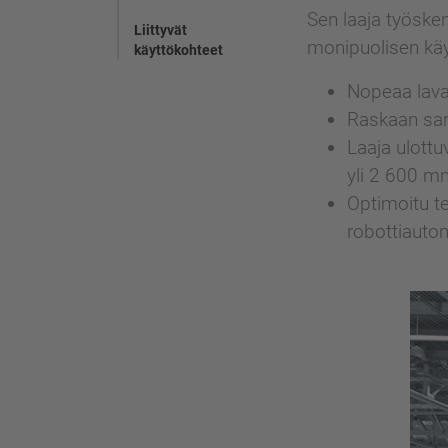
Sen laaja työske
Liittyvät
monipuolisen käy
käyttökohteet
Nopeaa lavau
Raskaan sarj
Laaja ulottu
yli 2 600 m
Optimoitu te
robottiautom