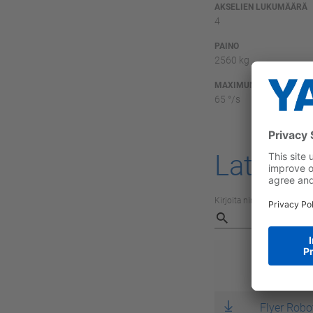
AKSELIEN LUKUMÄÄRÄ
4
PAINO
2560 kg
MAXIMUM SPEED U AXI
65 °/s
Latauks
Kirjoita nimi, kuvaus, tuot
Nimi
Flyer Robo