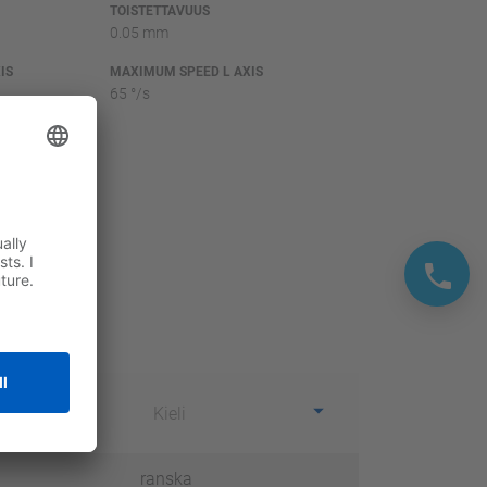
TOISTETTAVUUS
0.05 mm
IS
MAXIMUM SPEED L AXIS
65 °/s
T
Kieli
ranska