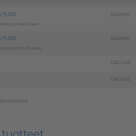
t PL800
Datalehti
Handling mit der PL-Serie
t PL800
Datalehti
Handling with the PL-series
CAD/CAE
CAD/CAE
kokonaismäärä
t tuotteet