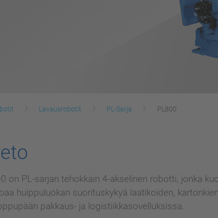
botit
Lavausrobotit
PL-Sarja
PL800
eto
n PL-sarjan tehokkain 4-akselinen robotti, jonka k
rjoaa huippuluokan suorituskykyä laatikoiden, kartonki
oppupään pakkaus- ja logistiikkasovelluksissa.