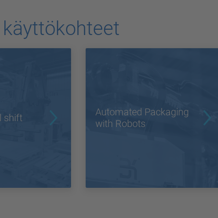
t käyttökohteet
Automated Packaging
 shift
with Robots