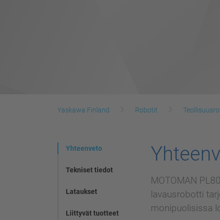
Yaskawa Finland
Robotit
Teollisuusro
Yhteenv
Yhteenveto
Tekniset tiedot
MOTOMAN PL800 o
Lataukset
lavausrobotti ta
monipuolisissa l
Liittyvät tuotteet