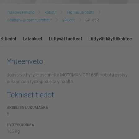
Yaskawa Finland
Robotit
Teollisuusrobotit
Käsittely- ja asennusrobotit
GP-Sarja
GP165R
et tiedot
Lataukset
Liittyvät tuotteet
Liittyvät käyttökohteet
Yhteenveto
Joustava hyllylle asennettu MOTOMAN GP165R -robotti pystyy
purkamaan työkappaleita ylhäältä.
Tekniset tiedot
AKSELIEN LUKUMÄÄRÄ
6
HYÖTYKUORMA
165 kg