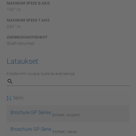
MAXIMUM SPEED B AXIS
150 °/s
MAXIMUM SPEED T AXIS
240 °/s
ASENNUSVAIHTOEHDOT
Shelf-Mounted
Lataukset
Kirjoita nimi, kuvaus, tuote tai avainsanoja
Nimi
Brochure GP Series
Esitteet | englanti
Broschüre GP-Serie
Esitteet | saksa