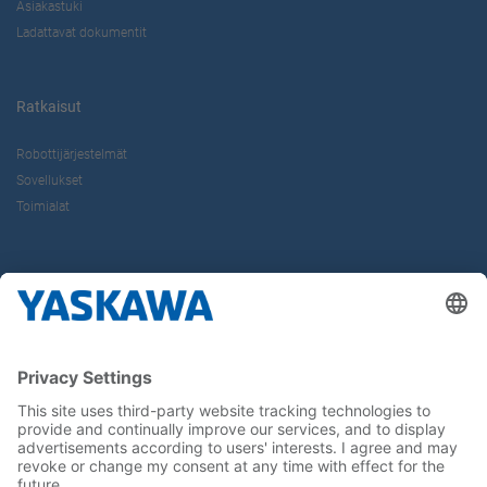
Asiakastuki
Ladattavat dokumentit
Ratkaisut
Robottijärjestelmät
Sovellukset
Toimialat
Tietoa Meistä
Yaskawa Europe Gmbh
Yhteystiedot
Yaskawa työpaikkana